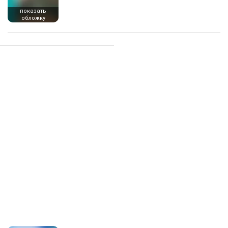
показать
обложку