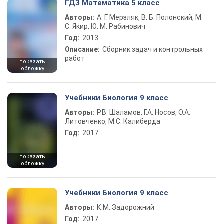
ГДЗ Математика 5 класс
Авторы:
А. Г. Мерзляк, В. Б. Полонский, М.
С. Якир, Ю. М. Рабинович
Год:
2013
Описание:
Сборник задач и контрольных
работ
показать
обложку
Учебники Биология 9 класс
Авторы:
Р.В. Шаламов, Г.А. Носов, О.А.
Литовченко, М.С. Калиберда
Год:
2017
показать
обложку
Учебники Биология 9 класс
Авторы:
К.М. Задорожний
Год:
2017