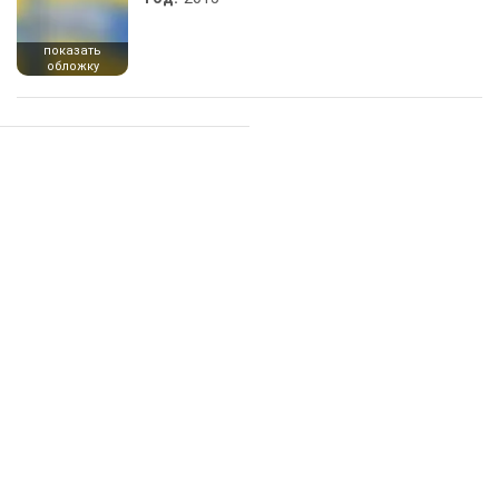
показать
обложку