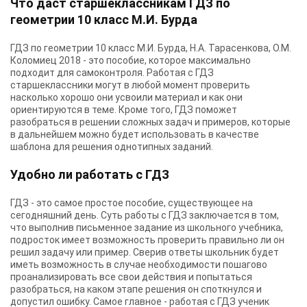
Что даст старшеклассникам ГДЗ по
геометрии 10 класс М.И. Бурда
ГДЗ по геометрии 10 класс М.И. Бурда, Н.А. Тарасенкова, О.М.
Коломиец 2018 - это пособие, которое максимально
подходит для самоконтроля. Работая с ГДЗ
старшеклассники могут в любой момент проверить
насколько хорошо они усвоили материал и как они
ориентируются в теме. Кроме того, ГДЗ поможет
разобраться в решении сложных задач и примеров, которые
в дальнейшем можно будет использовать в качестве
шаблона для решения однотипных заданий.
Удобно ли работать с ГДЗ
ГДЗ - это самое простое пособие, существующее на
сегодняшний день. Суть работы с ГДЗ заключается в том,
что выполнив письменное задание из школьного учебника,
подросток имеет возможность проверить правильно ли он
решил задачу или пример. Сверив ответы школьник будет
иметь возможность в случае необходимости пошагово
проанализировать все свои действия и попытаться
разобраться, на каком этапе решения он споткнулся и
допустил ошибку. Самое главное - работая с ГДЗ ученик