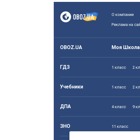
О компании
Реклама на са
OBOZ.UA
Моя Школа
ГДЗ
1 класс
2 к
Учебники
1 класс
2 к
ДПА
4 класс
9 к
ЗНО
11 класс