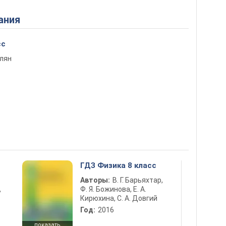
ания
сс
елян
ГДЗ Физика 8 класс
Авторы:
В. Г. Барьяхтар,
Ф. Я. Божинова, Е. А.
ь
Кирюхина, С. А. Довгий
Год:
2016
показать