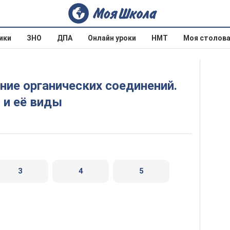
ики
ЗНО
ДПА
Онлайн уроки
НМТ
Моя столов
 и её виды
3
4
5