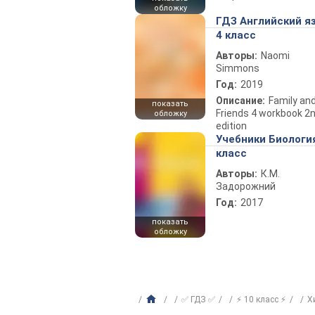
обложку
ГДЗ Английский я
4 класс
Авторы:
Naomi
Simmons
Год:
2019
Описание:
Family an
показать
Friends 4 workbook 2
обложку
edition
Учебники Биологи
класс
Авторы:
К.М.
Задорожний
Год:
2017
показать
обложку
✅ ГДЗ ✅
⚡ 10 класс ⚡
Х