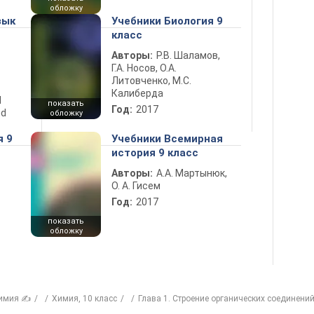
обложку
зык
Учебники Биология 9
класс
Авторы:
Р.В. Шаламов,
Г.А. Носов, О.А.
Литовченко, М.С.
Калиберда
d
показать
Год:
2017
nd
обложку
я 9
Учебники Всемирная
история 9 класс
Авторы:
А.А. Мартынюк,
О. А. Гисем
Год:
2017
показать
обложку
имия ✍
Химия, 10 класс
Глава 1. Строение органических соединени