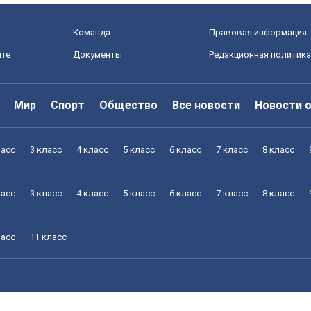
Команда
Правовая информация
йте
Документы
Редакционная политика
Мир
Спорт
Общество
Все новости
Новости 
ласс
3 класс
4 класс
5 класс
6 класс
7 класс
8 класс
ласс
3 класс
4 класс
5 класс
6 класс
7 класс
8 класс
ласс
11 класс