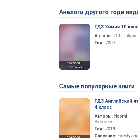
Аналоги другого года изд
ГДЗ Химия 10 кла
Авторы:
О. С. Габри
Год:
2007
показать
обложку
Самые популярные книги
ГДЗ Английский я
4 класс
Авторы:
Naomi
Simmons
Год:
2019
Описание:
Family an
показать