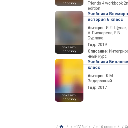
Friends 4 workbook 2
обложку
edition
Учебники Всемир
история 6 класс
Авторы:
И. Я. Щупак,
А. Пискарева, Е.В.
Бурлака
Год:
2019
показать
Описание:
Интегрир
обложку
нный курс
Учебники Биологи
класс
Авторы:
К.М.
Задорожний
Год:
2017
показать
обложку
✅ ГДЗ ✅
⚡ 10 класс ⚡
Х