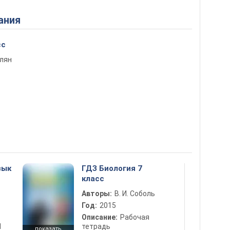
ания
сс
елян
зык
ГДЗ Биология 7
класс
Авторы:
В. И. Соболь
Год:
2015
Описание:
Рабочая
d
тетрадь
показать