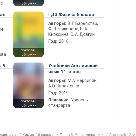
nd
обложку
ная
ГДЗ Физика 8 класс
Авторы:
В. Г. Барьяхтар,
Ф. Я. Божинова, Е. А.
 И.
Кирюхина, С. А. Довгий
Год:
2016
показать
ова
обложку
я 9
Учебники Английский
язык 11 класс
Авторы:
М.А. Нерсисян,
А.О. Пироженко
Год:
2019
Описание:
Уровень
показать
стандарта
обложку
имия ✍
Химия, 10 класс
Глава 3. Углеводороды
Параграф 12. 