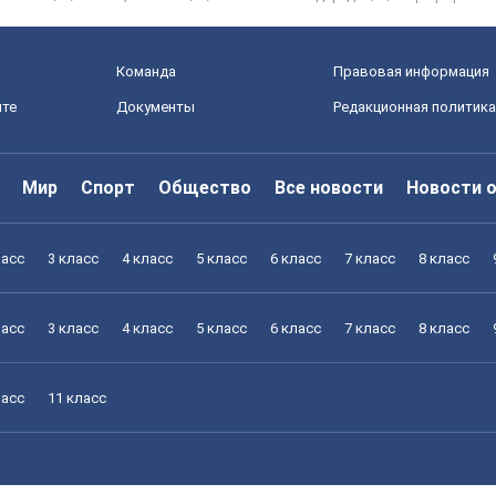
Команда
Правовая информация
йте
Документы
Редакционная политика
Мир
Спорт
Общество
Все новости
Новости 
ласс
3 класс
4 класс
5 класс
6 класс
7 класс
8 класс
ласс
3 класс
4 класс
5 класс
6 класс
7 класс
8 класс
ласс
11 класс