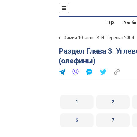
ГДЗ
Учебн
Химия 10 класс В. И. Теренин 2004
Раздел Глава 3. Углеводороды. Параграф 12. Алкены
(олефины)
1
2
6
7