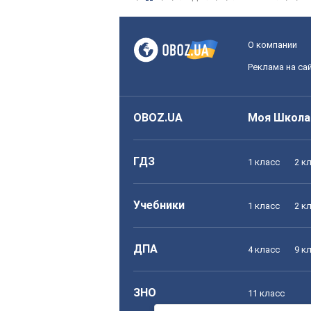
О компании
Реклама на са
OBOZ.UA
Моя Школа
ГДЗ
1 класс
2 к
Учебники
1 класс
2 к
ДПА
4 класс
9 к
ЗНО
11 класс