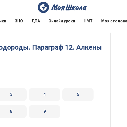
ики
ЗНО
ДПА
Онлайн уроки
НМТ
Моя столов
3
4
5
8
9