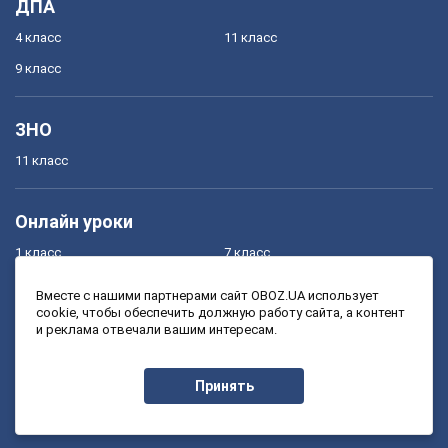
ДПА
4 класс
11 класс
9 класс
ЗНО
11 класс
Онлайн уроки
1 класс
7 класс
2 класс
8 класс
Вместе с нашими партнерами сайт OBOZ.UA использует
cookie, чтобы обеспечить должную работу сайта, а контент
3 класс
9 класс
и реклама отвечали вашим интересам.
4 класс
10 класс
5 класс
11 класс
Принять
6 класс