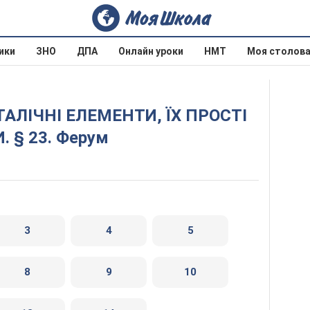
ики
ЗНО
ДПА
Онлайн уроки
НМТ
Моя столов
 § 23. Ферум
3
4
5
8
9
10