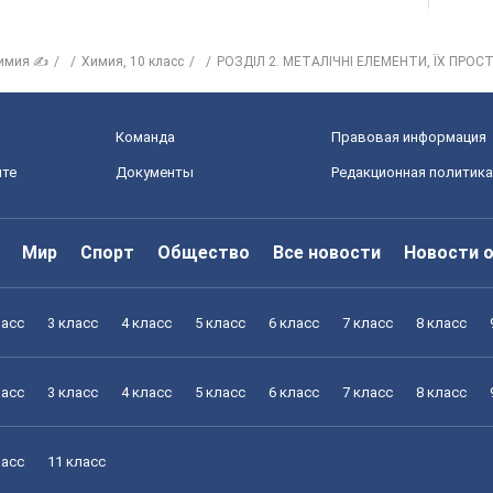
имия ✍
Химия, 10 класс
РОЗДІЛ 2. МЕТАЛІЧНІ ЕЛЕМЕНТИ, ЇХ ПРОС
Команда
Правовая информация
йте
Документы
Редакционная политика
Мир
Спорт
Общество
Все новости
Новости 
ласс
3 класс
4 класс
5 класс
6 класс
7 класс
8 класс
ласс
3 класс
4 класс
5 класс
6 класс
7 класс
8 класс
ласс
11 класс