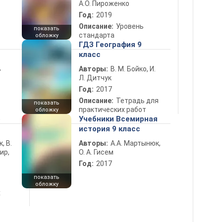
А.О. Пироженко
Год:
2019
Описание:
Уровень
показать
стандарта
обложку
ГДЗ География 9
класс
ь
Авторы:
В. М. Бойко, И.
Л. Дитчук
Год:
2017
Описание:
Тетрадь для
показать
практических работ
обложку
5
Учебники Всемирная
история 9 класс
к, В.
Авторы:
А.А. Мартынюк,
ир,
О. А. Гисем
Год:
2017
показать
обложку
х