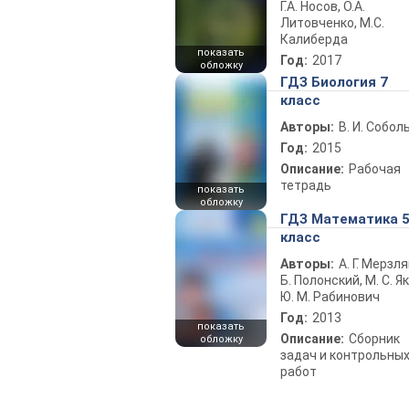
Г.А. Носов, О.А.
Литовченко, М.С.
Калиберда
показать
Год:
2017
обложку
ГДЗ Биология 7
класс
Авторы:
В. И. Собол
Год:
2015
Описание:
Рабочая
тетрадь
показать
обложку
ГДЗ Математика 
класс
Авторы:
А. Г. Мерзля
Б. Полонский, М. С. Як
Ю. М. Рабинович
Год:
2013
показать
Описание:
Сборник
обложку
задач и контрольны
работ