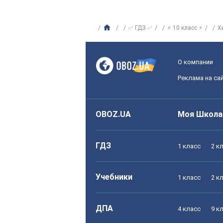
✅ ГДЗ ✅
⚡ 10 класс ⚡
Х
О компании
Реклама на са
OBOZ.UA
Моя Школа
ГДЗ
1 класс
2 к
Учебники
1 класс
2 к
ДПА
4 класс
9 к