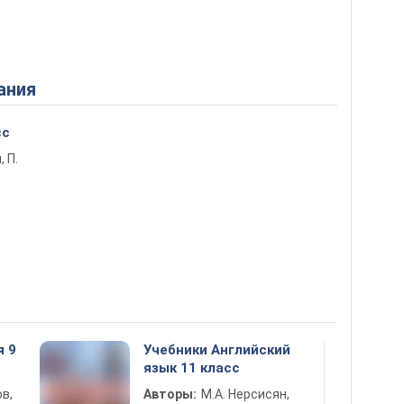
ания
сс
, П.
я 9
Учебники Английский
язык 11 класс
в,
Авторы:
М.А. Нерсисян,