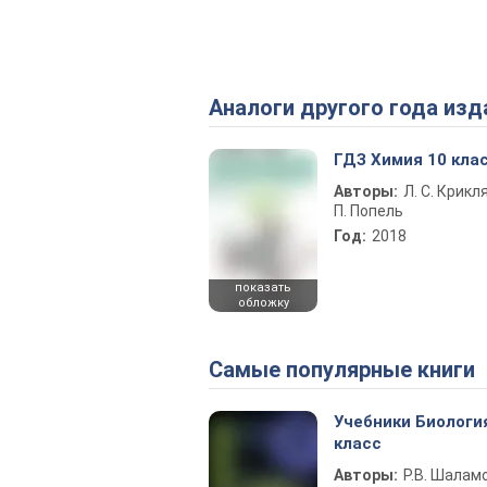
Аналоги другого года изд
ГДЗ Химия 10 кла
Авторы:
Л. С. Крикля
П. Попель
Год:
2018
показать
обложку
Самые популярные книги
Учебники Биологи
класс
Авторы:
Р.В. Шаламо