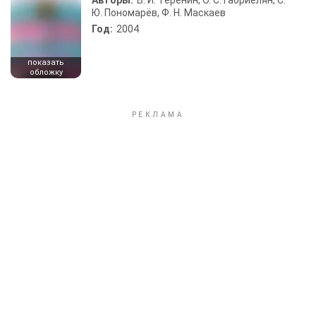
Авторы:
В. И. Теренин, О. С. Габриелян, С.
Ю. Пономарёв, Ф. Н. Маскаев
Год:
2004
показать
обложку