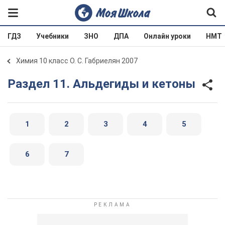
ГДЗ
Учебники
ЗНО
ДПА
Онлайн уроки
НМТ
Химия 10 класс О. С. Габриелян 2007
Раздел 11. Альдегиды и кетоны
1
2
3
4
5
6
7