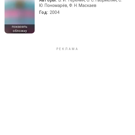
Авторы:
В. И. Теренин, О. С. Габриелян, С.
Ю. Пономарёв, Ф. Н. Маскаев
Год:
2004
показать
обложку