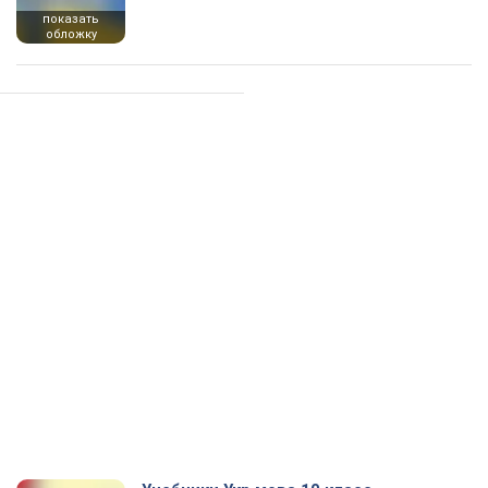
показать
обложку