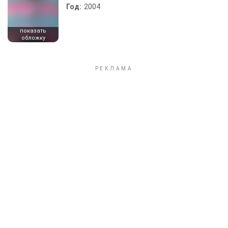
Год:
2004
показать
обложку