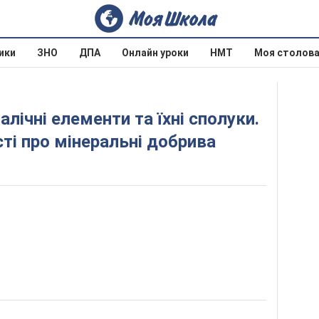
ики
ЗНО
ДПА
Онлайн уроки
НМТ
Моя столов
сті про мінеральні добрива