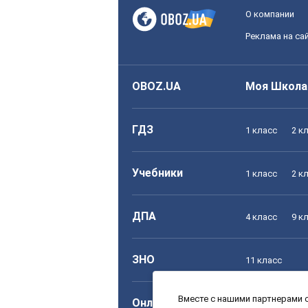
О компании
Реклама на са
OBOZ.UA
Моя Школа
ГДЗ
1 класс
2 к
Учебники
1 класс
2 к
ДПА
4 класс
9 к
ЗНО
11 класс
Вместе с нашими партнерами с
Онлайн уроки
1 класс
2 к