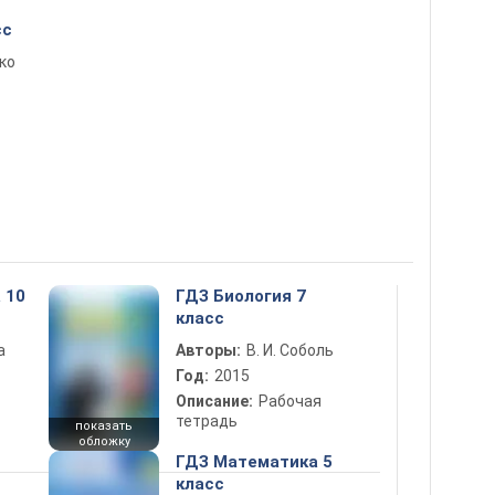
сс
нко
 10
ГДЗ Биология 7
класс
а
Авторы:
В. И. Соболь
Год:
2015
Описание:
Рабочая
тетрадь
показать
обложку
ГДЗ Математика 5
класс