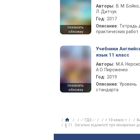
Авторы:
В. М. Бойко,
Л. Дитчук
Год:
2017
Описание:
Тетрадь 
показать
практических работ
обложку
Учебники Английс
язык 11 класс
Авторы:
М.А. Нерсис
А.О. Пироженко
Год:
2019
Описание:
Уровень
показать
стандарта
обложку
✅ ГДЗ ✅
⚡ 10 класс ⚡
Х
§ 11. Загальні відомості про мінеральні 