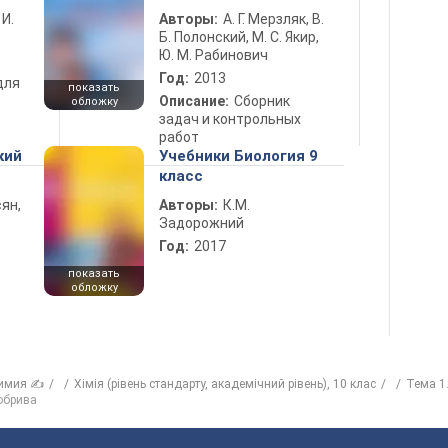
 И.
Авторы:
А. Г. Мерзляк, В.
Б. Полонский, М. С. Якир,
Ю. М. Рабинович
Год:
2013
для
показать
Описание:
Сборник
обложку
задач и контрольных
работ
кий
Учебники Биология 9
класс
ян,
Авторы:
К.М.
Задорожний
Год:
2017
показать
обложку
имия ✍
Хімія (рівень стандарту, академічний рівень), 10 клас
Тема 1.
добрива