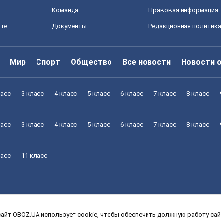
Команда
Правовая информация
йте
Документы
Редакционная политика
Мир
Спорт
Общество
Все новости
Новости 
ласс
3 класс
4 класс
5 класс
6 класс
7 класс
8 класс
ласс
3 класс
4 класс
5 класс
6 класс
7 класс
8 класс
ласс
11 класс
айт OBOZ.UA использует cookie, чтобы обеспечить должную работу сайт
ласс
3 класс
4 класс
5 класс
6 класс
7 класс
8 класс