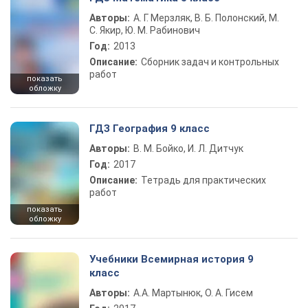
Авторы:
А. Г. Мерзляк, В. Б. Полонский, М.
С. Якир, Ю. М. Рабинович
Год:
2013
Описание:
Сборник задач и контрольных
работ
показать
обложку
ГДЗ География 9 класс
Авторы:
В. М. Бойко, И. Л. Дитчук
Год:
2017
Описание:
Тетрадь для практических
работ
показать
обложку
Учебники Всемирная история 9
класс
Авторы:
А.А. Мартынюк, О. А. Гисем