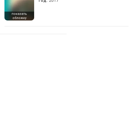
Год:
2017
показать
обложку