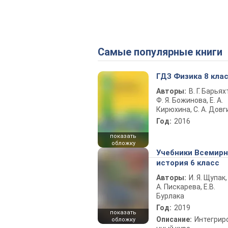
Самые популярные книги
ГДЗ Физика 8 кла
Авторы:
В. Г. Барьях
Ф. Я. Божинова, Е. А.
Кирюхина, С. А. Довг
Год:
2016
показать
обложку
Учебники Всемир
история 6 класс
Авторы:
И. Я. Щупак,
А. Пискарева, Е.В.
Бурлака
Год:
2019
показать
Описание:
Интегрир
обложку