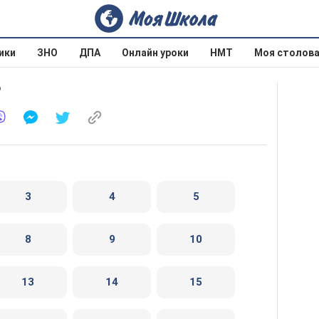
ики
ЗНО
ДПА
Онлайн уроки
НМТ
Моя столов
6
3
4
5
8
9
10
13
14
15