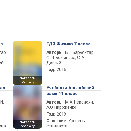
сс
ГДЗ Физика 7 класс
тар,
Авторы:
В. Г. Барьяхтар,
Ф. Я. Божинова, С. А.
ий
Довгий
Год:
2015
показать
обложку
ная
Учебники Английский
язык 11 класс
 И.
Авторы:
М.А. Нерсисян,
А.О. Пироженко
Год:
2019
Описание:
Уровень
показать
ова
стандарта
обложку