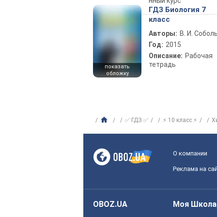
нный курс
ГДЗ Биология 7
класс
Авторы:
В. И. Собол
Год:
2015
Описание:
Рабочая
тетрадь
показать
обложку
✅ ГДЗ ✅
⚡ 10 класс ⚡
Х
О компании
Реклама на са
OBOZ.UA
Моя Школа