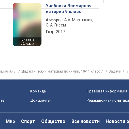
Учебники Всемирная
история 9 класс
ь
Авторы:
А.А. Мартынюк,
О. А. Гисем
Год:
2017
показать
обложку
имия ✍
Дидактический материал по химии, 10-11 класс
Задачи
Команда
Правовая информация
йте
Документы
Редакционная политика
Мир
Спорт
Общество
Все новости
Новости 