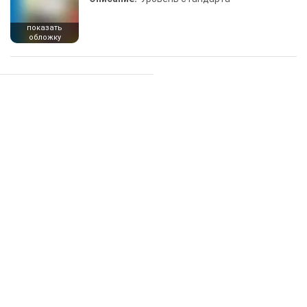
показать
обложку