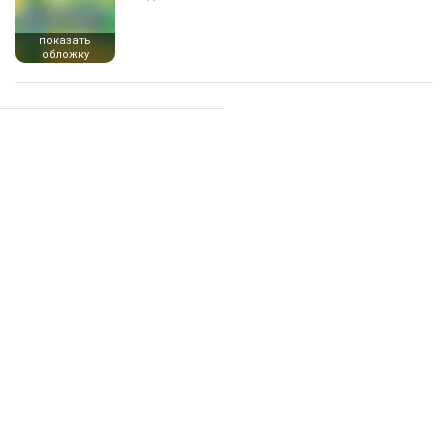
показать
обложку