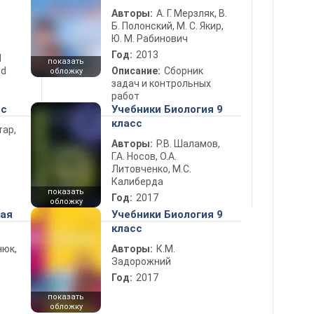
Авторы:
А. Г. Мерзляк, В.
Б. Полонский, М. С. Якир,
Ю. М. Рабинович
Год:
2013
d
показать
nd
Описание:
Сборник
обложку
задач и контрольных
работ
сс
Учебники Биология 9
класс
тар,
Авторы:
Р.В. Шаламов,
Г.А. Носов, О.А.
Литовченко, М.С.
Калиберда
показать
Год:
2017
обложку
ная
Учебники Биология 9
класс
нюк,
Авторы:
К.М.
Задорожний
Год:
2017
показать
обложку