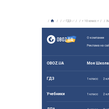
✅ ГДЗ ✅
⚡ 10 класс ⚡
Х
О компании
Реклама на са
OBOZ.UA
Моя Школа
ГДЗ
1 класс
2 к
Учебники
1 класс
2 к