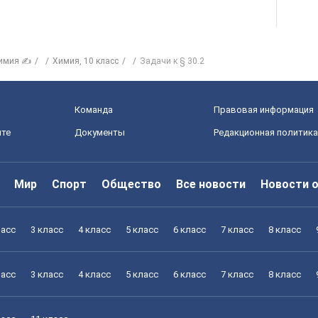
имия ✍
Химия, 10 класс
Задачи к § 30.2
Команда
Правовая информация
йте
Документы
Редакционная политика
Мир
Спорт
Общество
Все новости
Новости 
ласс
3 класс
4 класс
5 класс
6 класс
7 класс
8 класс
ласс
3 класс
4 класс
5 класс
6 класс
7 класс
8 класс