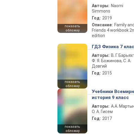
Авторы:
Naomi
Simmons
Год:
2019
Описание:
Family an
показать
Friends 4 workbook 2
обложку
edition
ГДЗ Физика 7 кла
Авторы:
В. Г. Барьях
Ф. Я. Божинова, С. А.
Довгий
Год:
2015
показать
обложку
Учебники Всемир
история 9 класс
Авторы:
А.А. Марты
О. А. Гисем
Год:
2017
показать
обложку