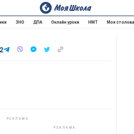
ики
ЗНО
ДПА
Онлайн уроки
НМТ
Моя столов
.2