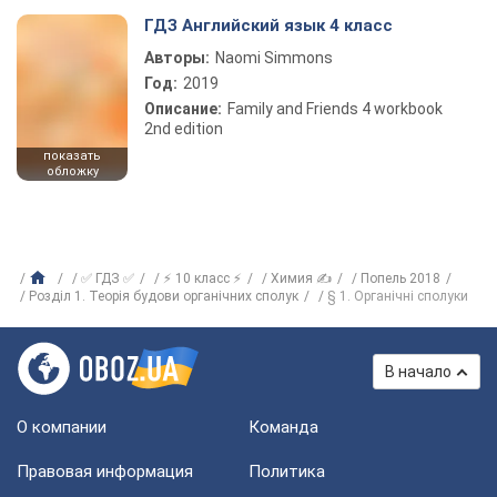
ГДЗ Английский язык 4 класс
Авторы:
Naomi Simmons
Год:
2019
Описание:
Family and Friends 4 workbook
2nd edition
показать
обложку
✅ ГДЗ ✅
⚡ 10 класс ⚡
Химия ✍
Попель 2018
Розділ 1. Теорія будови органічних сполук
§ 1. Органічні сполуки
В начало
О компании
Команда
Правовая информация
Политика