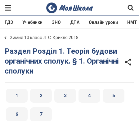
ГДЗ
Учебники
ЗНО
ДПА
Онлайн уроки
НМТ
Химия 10 класс Л. С. Крикля 2018
Раздел Розділ 1. Теорія будови
органічних сполук. § 1. Органічні
сполуки
1
2
3
4
5
6
7