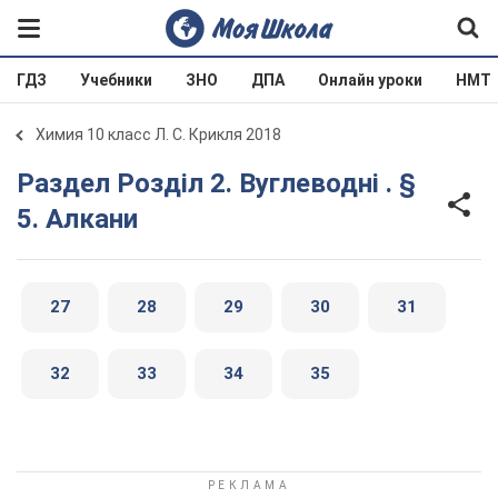
ГДЗ
Учебники
ЗНО
ДПА
Онлайн уроки
НМТ
Химия 10 класс Л. С. Крикля 2018
Раздел Розділ 2. Вуглеводні . §
5. Алкани
27
28
29
30
31
32
33
34
35