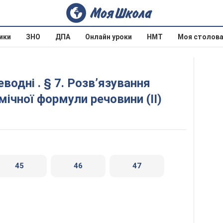
ики
ЗНО
ДПА
Онлайн уроки
НМТ
Моя столов
мічної формули речовини (ІІ)
45
46
47