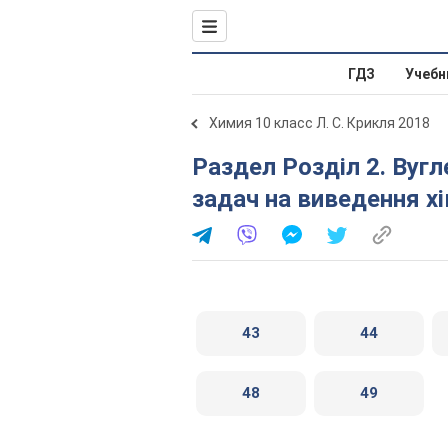
ГДЗ
Учебн
Химия 10 класс Л. С. Крикля 2018
Раздел Розділ 2. Вуглеводні . § 7. Розв’язування
задач на виведення хі
43
44
48
49