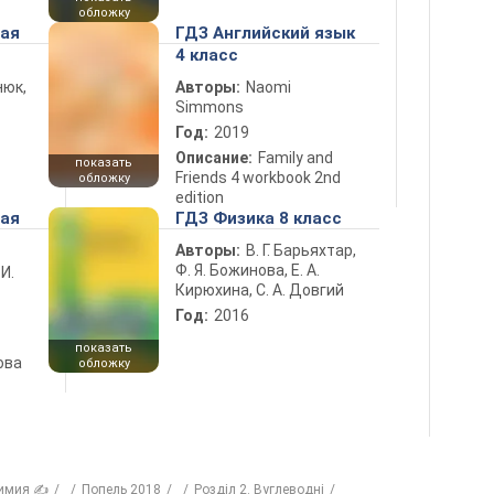
обложку
ная
ГДЗ Английский язык
4 класс
нюк,
Авторы:
Naomi
Simmons
Год:
2019
Описание:
Family and
показать
Friends 4 workbook 2nd
обложку
edition
ная
ГДЗ Физика 8 класс
Авторы:
В. Г. Барьяхтар,
Ф. Я. Божинова, Е. А.
 И.
Кирюхина, С. А. Довгий
Год:
2016
показать
ова
обложку
имия ✍
Попель 2018
Розділ 2. Вуглеводні