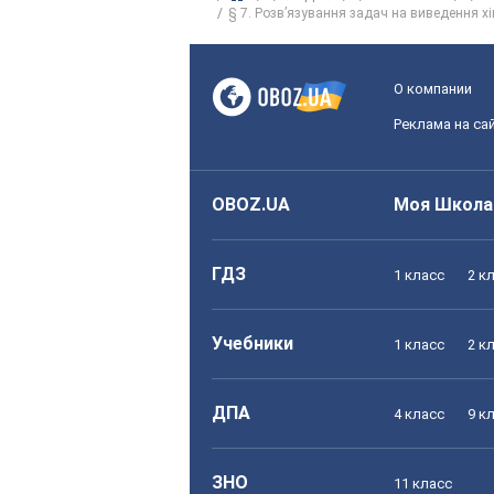
§ 7. Розв’язування задач на виведення хі
О компании
Реклама на са
OBOZ.UA
Моя Школа
ГДЗ
1 класс
2 к
Учебники
1 класс
2 к
ДПА
4 класс
9 к
ЗНО
11 класс