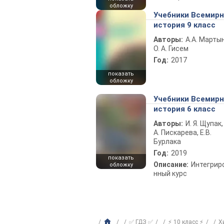
обложку
Учебники Всемир
история 9 класс
Авторы:
А.А. Марты
О. А. Гисем
Год:
2017
показать
обложку
Учебники Всемир
история 6 класс
Авторы:
И. Я. Щупак,
А. Пискарева, Е.В.
Бурлака
Год:
2019
показать
Описание:
Интегрир
обложку
нный курс
✅ ГДЗ ✅
⚡ 10 класс ⚡
Х