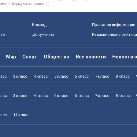
мічної формули речовини (ІІ)
Команда
Правовая информация
йте
Документы
Редакционная политика
Мир
Спорт
Общество
Все новости
Новости 
ласс
3 класс
4 класс
5 класс
6 класс
7 класс
8 класс
ласс
3 класс
4 класс
5 класс
6 класс
7 класс
8 класс
ласс
11 класс