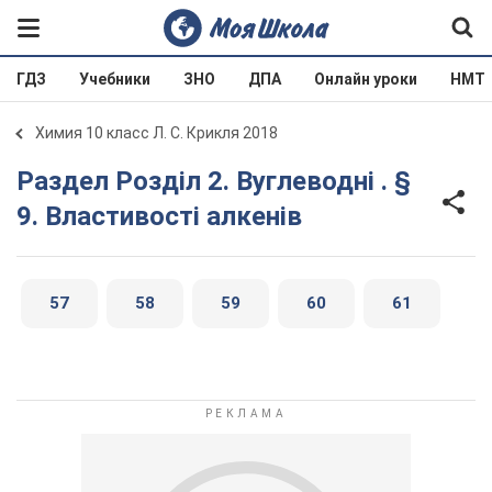
ГДЗ
Учебники
ЗНО
ДПА
Онлайн уроки
НМТ
Химия 10 класс Л. С. Крикля 2018
Раздел Розділ 2. Вуглеводні . §
9. Властивості алкенів
57
58
59
60
61