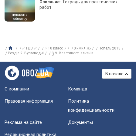
Описание:
Тетрадь для практических
работ
показать
обложку
✅ ГДЗ ✅
⚡ 10 класс ⚡
Химия ✍
Попель 2018
Розділ 2. Вуглеводні
§ 9. Властивості алкенів
В начало
О компании
Команда
Правовая информация
Политика
конфиденциальности
Реклама на сайте
Документы
Редакционная политика