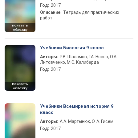
Год:
2017
Описание:
Тетрадь для практических
работ
показать
обложку
Учебники Биология 9 класс
Авторы:
Р.В. Шаламов, Г.А. Носов, О.А.
Литовченко, М.С. Калиберда
Год:
2017
показать
обложку
Учебники Всемирная история 9
класс
Авторы:
А.А. Мартынюк, О. А. Гисем
Год:
2017