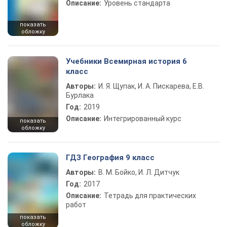
Описание:
Уровень стандарта
показать
обложку
Учебники Всемирная история 6
класс
Авторы:
И. Я. Щупак, И. А. Пискарева, Е.В.
Бурлака
Год:
2019
Описание:
Интегрированный курс
показать
обложку
ГДЗ География 9 класс
Авторы:
В. М. Бойко, И. Л. Дитчук
Год:
2017
Описание:
Тетрадь для практических
работ
показать
обложку