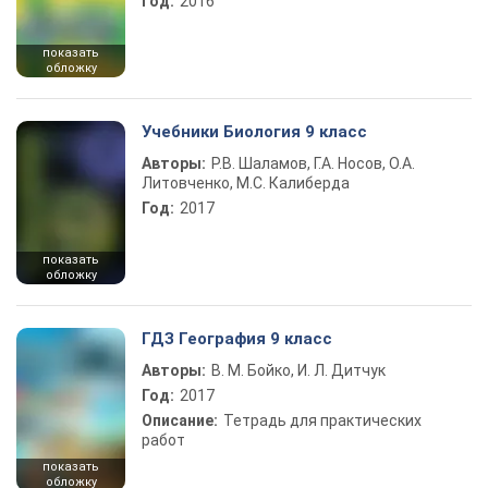
Год:
2016
показать
обложку
Учебники Биология 9 класс
Авторы:
Р.В. Шаламов, Г.А. Носов, О.А.
Литовченко, М.С. Калиберда
Год:
2017
показать
обложку
ГДЗ География 9 класс
Авторы:
В. М. Бойко, И. Л. Дитчук
Год:
2017
Описание:
Тетрадь для практических
работ
показать
обложку