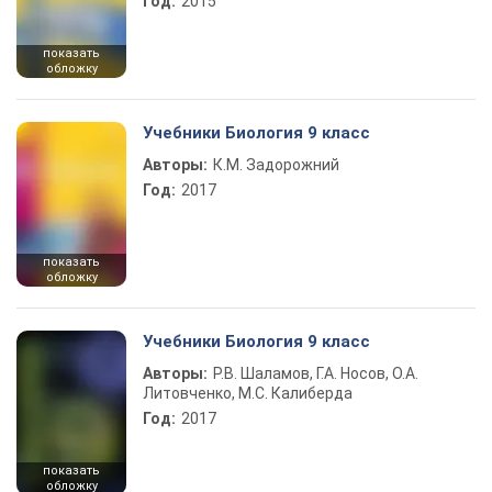
Год:
2015
показать
обложку
Учебники Биология 9 класс
Авторы:
К.М. Задорожний
Год:
2017
показать
обложку
Учебники Биология 9 класс
Авторы:
Р.В. Шаламов, Г.А. Носов, О.А.
Литовченко, М.С. Калиберда
Год:
2017
показать
обложку