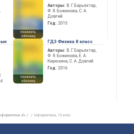
Авторы:
В. Г. Барьяхтар,
Ф. Я. Божинова, С. А.
ь
Довгий
Год:
2015
показать
обложку
зык
ГДЗ Физика 8 класс
Авторы:
В. Г. Барьяхтар,
Ф. Я. Божинова, Е. А.
Кирюхина, С. А. Довгий
Год:
2016
d
показать
nd
обложку
нформатика ✍
Iнформатика, 10 клас