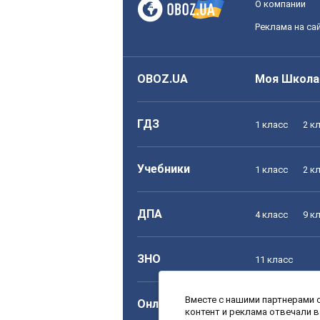
О компании
Реклама на са
OBOZ.UA
Моя Школа
ГДЗ
1 класс
2 к
Учебники
1 класс
2 к
ДПА
4 класс
9 к
ЗНО
11 класс
Вместе с нашими партнерами с
Онлайн уроки
1 класс
2 к
контент и реклама отвечали 