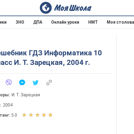
ики
ЗНО
ДПА
Онлайн уроки
НМТ
Моя столов
ешебник ГДЗ Информатика 10
асс И. Т. Зарецкая, 2004 г.
торы:
И. Т. Зарецкая
д:
2004
О
тинг:
5.0
ц
е