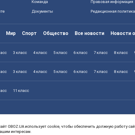
Команда
Правовая информация
йте
Документы
Редакционная политика
Мир
Спорт
Общество
Все новости
Новости 
ласс
3 класс
4 класс
5 класс
6 класс
7 класс
8 класс
ласс
3 класс
4 класс
5 класс
6 класс
7 класс
8 класс
ласс
11 класс
айт OBOZ.UA использует cookie, чтобы обеспечить должную работу сайт
ласс
3 класс
4 класс
5 класс
6 класс
7 класс
8 класс
вашим интересам.