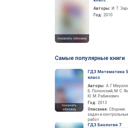
класс
Авторы:
И. Т. За
Год:
2010
показать обложку
Самые популярные книги
ГДЗ Математика 
класс
Авторы:
А. Г. Мерзля
Б. Полонский, М. С. Як
Ю. М. Рабинович
Год:
2013
показать
Описание:
Сборник
обложку
задач и контрольны
работ
ГДЗ Биология 7