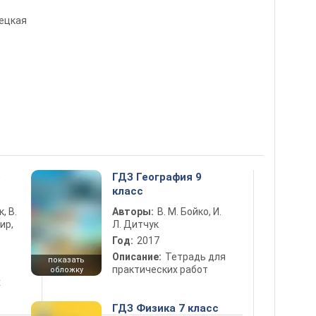
рецкая
5
ГДЗ География 9
класс
к, В.
Авторы:
В. М. Бойко, И.
ир,
Л. Дитчук
Год:
2017
Описание:
Тетрадь для
показать
практических работ
обложку
х
ГДЗ Физика 7 класс