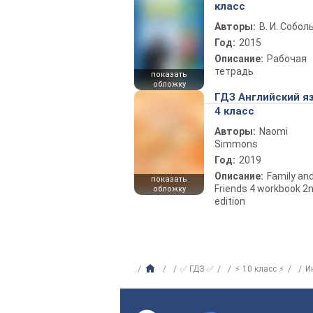
класс
Авторы:
В. И. Собол
Год:
2015
Описание:
Рабочая
тетрадь
показать
обложку
ГДЗ Английский я
4 класс
Авторы:
Naomi
Simmons
Год:
2019
Описание:
Family an
показать
Friends 4 workbook 2
обложку
edition
✅ ГДЗ ✅
⚡ 10 класс ⚡
И