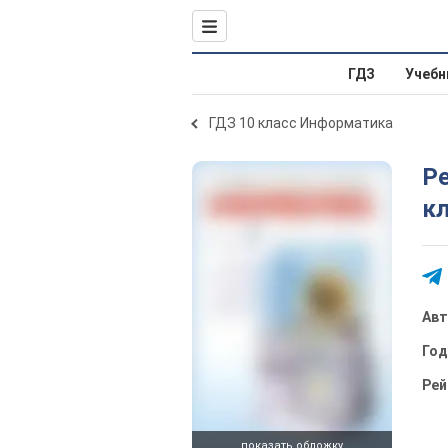
ГДЗ
Учебн
ГДЗ 10 класс Информатика
Р
кл
Ав
Го
Рей
показать обложку