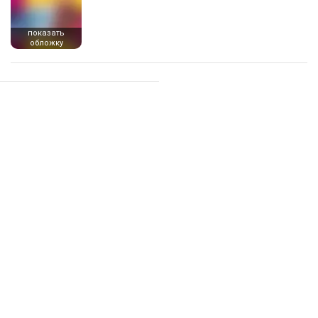
показать
обложку