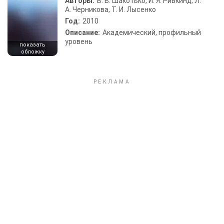
Авторы:
В. В. Шакотько, И. Я. Ривкинд, Л.
А. Черникова, Т. И. Лысенко
Год:
2010
Описание:
Академический, профильный
уровень
показать
обложку