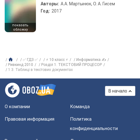
Авторы:
А.А. Мартынюк, О. А. Гисем
Год:
2017
показать
обложку
✅ ГДЗ ✅
⚡ 10 класс ⚡
Информатика ✍
Ривкинд 2010
Розділ 1. ТЕКСТОВИЙ ПРОЦЕСОР
1.3. Таблиці в текстових документах
В начало
О компании
Команда
Правовая информация
Политика
конфиденциальности