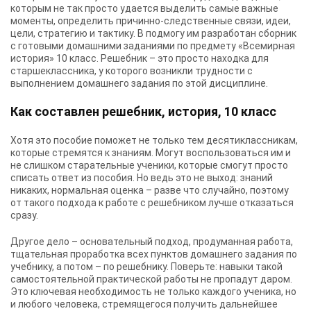
которым не так просто удается выделить самые важные
моменты, определить причинно-следственные связи, идеи,
цели, стратегию и тактику. В подмогу им разработан сборник
с готовыми домашними заданиями по предмету «
Всемирная
история» 10 класс. Решебник
– это просто находка для
старшеклассника, у которого возникли трудности с
выполнением домашнего задания по этой дисциплине.
Как составлен решебник, история, 10 класс
Хотя это пособие поможет не только тем десятиклассникам,
которые стремятся к знаниям. Могут воспользоваться им и
не слишком старательные ученики, которые смогут просто
списать ответ из пособия. Но ведь это не выход: знаний
никаких, нормальная оценка – разве что случайно, поэтому
от такого подхода к работе с решебником лучше отказаться
сразу.
Другое дело – основательный подход, продуманная работа,
тщательная проработка всех пунктов домашнего задания по
учебнику, а потом – по решебнику. Поверьте: навыки такой
самостоятельной практической работы не пропадут даром.
Это ключевая необходимость не только каждого ученика, но
и любого человека, стремящегося получить дальнейшее