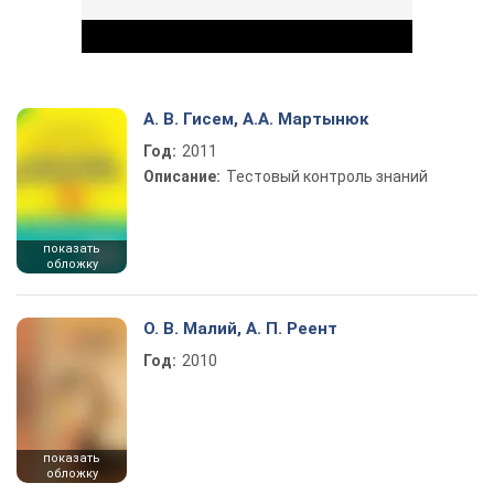
А. В. Гисем, А.А. Мартынюк
Год:
2011
Play Video
Описание:
Тестовый контроль знаний
показать
обложку
О. В. Малий, А. П. Реент
Год:
2010
показать
обложку