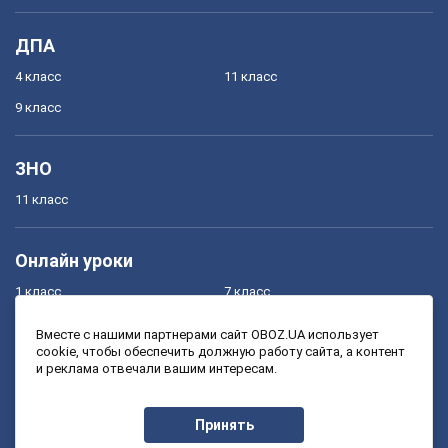
ДПА
4 класс
11 класс
9 класс
ЗНО
11 класс
Онлайн уроки
1 класс
7 класс
2 класс
8 класс
Вместе с нашими партнерами сайт OBOZ.UA использует
cookie, чтобы обеспечить должную работу сайта, а контент
3 класс
9 класс
и реклама отвечали вашим интересам.
4 класс
10 класс
5 класс
11 класс
Принять
6 класс