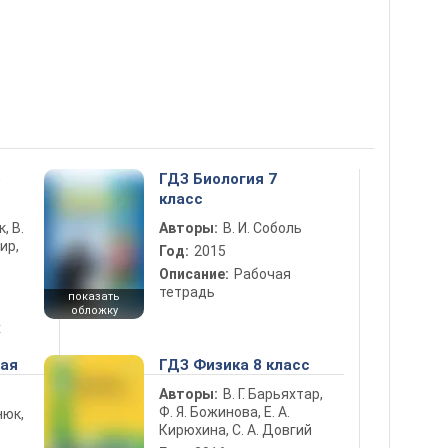
5
ГДЗ Биология 7
класс
к, В.
Авторы:
В. И. Соболь
ир,
Год:
2015
Описание:
Рабочая
тетрадь
показать
обложку
х
ная
ГДЗ Физика 8 класс
Авторы:
В. Г. Барьяхтар,
Ф. Я. Божинова, Е. А.
нюк,
Кирюхина, С. А. Довгий