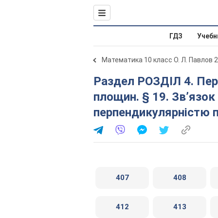
ГДЗ
Учебн
Математика 10 класс О. Л. Павлов 
Раздел РОЗДІЛ 4. Перпендикулярність прямих і
площин. § 19. Зв’язок
перпендикулярністю п
407
408
412
413