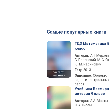
Самые популярные книги
ГДЗ Математика 
класс
Авторы:
А. Г. Мерзля
Б. Полонский, М. С. Як
Ю. М. Рабинович
Год:
2013
показать
Описание:
Сборник
обложку
задач и контрольны
работ
Учебники Всемир
история 9 класс
Авторы:
А.А. Марты
О. А. Гисем