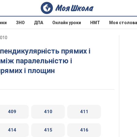
ики
ЗНО
ДПА
Онлайн уроки
НМТ
Моя столов
2010
 між паралельністю і
рямих і площин
409
410
411
414
415
416