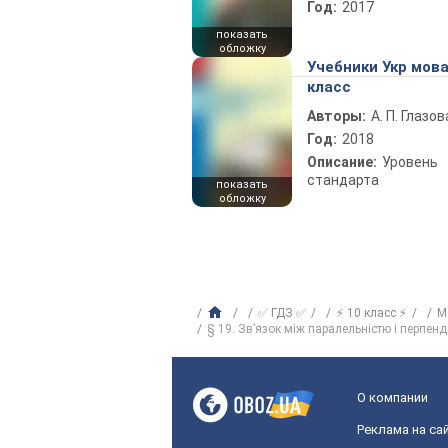
Год:
2017
показать
обложку
Учебники Укр мова
класс
Авторы:
А. П. Глазов
Год:
2018
Описание:
Уровень
стандарта
показать
обложку
✅ ГДЗ ✅
⚡ 10 класс ⚡
М
§ 19. Зв’язок між паралельністю і перпен
О компании
Реклама на са