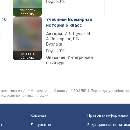
Год:
2016
показать
обложку
 10
Учебники Всемирная
история 6 класс
а
Авторы:
И. Я. Щупак, И.
А. Пискарева, Е.В.
Бурлака
Год:
2019
показать
Описание:
Интегрирова
обложку
нный курс
атематика ✍
Математика, 10 клас
РОЗДІЛ 4. Перпендикулярність пр
дикулярністю прямих і площин
Команда
Правовая информация
йте
Документы
Редакционная политика