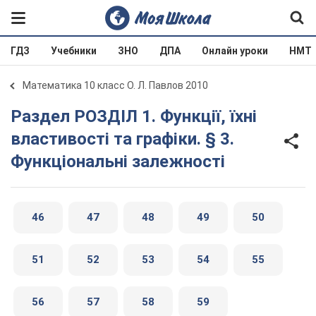
ГДЗ
Учебники
ЗНО
ДПА
Онлайн уроки
НМТ
Математика 10 класс О. Л. Павлов 2010
Раздел РОЗДІЛ 1. Функції, їхні
властивості та графіки. § 3.
Функціональні залежності
46
47
48
49
50
51
52
53
54
55
56
57
58
59