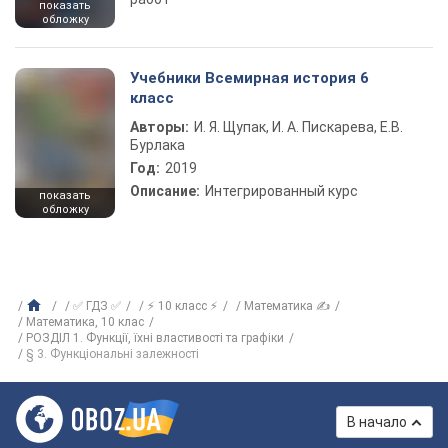
показать
обложку
Учебники Всемирная история 6
класс
Авторы:
И. Я. Щупак, И. А. Пискарева, Е.В.
Бурлака
Год:
2019
Описание:
Интегрированный курс
показать
обложку
✅ ГДЗ ✅
⚡ 10 класс ⚡
Математика ✍
Математика, 10 клас
РОЗДІЛ 1. Функції, їхні властивості та графіки
§ 3. Функціональні залежності
В начало