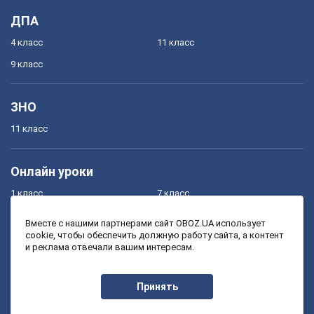
ДПА
4 класс
11 класс
9 класс
ЗНО
11 класс
Онлайн уроки
1 класс
7 класс
2 класс
8 класс
Вместе с нашими партнерами сайт OBOZ.UA использует
cookie, чтобы обеспечить должную работу сайта, а контент
3 класс
9 класс
и реклама отвечали вашим интересам.
4 класс
10 класс
5 класс
11 класс
Принять
6 класс