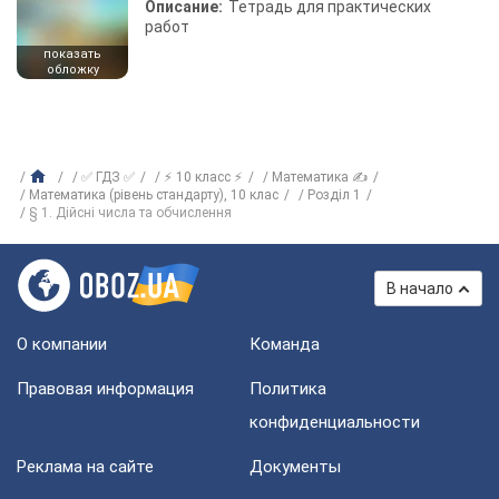
Описание:
Тетрадь для практических
работ
показать
обложку
✅ ГДЗ ✅
⚡ 10 класс ⚡
Математика ✍
Математика (рівень стандарту), 10 клас
Розділ 1
§ 1. Дійсні числа та обчислення
В начало
О компании
Команда
Правовая информация
Политика
конфиденциальности
Реклама на сайте
Документы