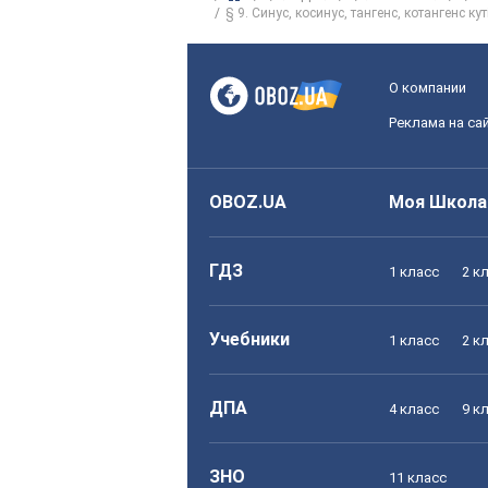
§ 9. Синус, косинус, тангенс, котангенс кут
О компании
Реклама на са
OBOZ.UA
Моя Школа
ГДЗ
1 класс
2 к
Учебники
1 класс
2 к
ДПА
4 класс
9 к
ЗНО
11 класс