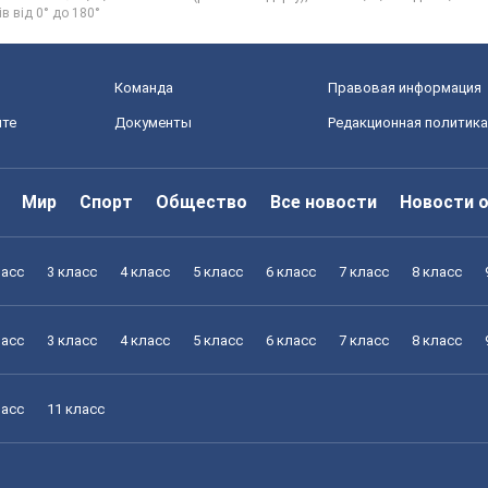
ів від 0° до 180°
Команда
Правовая информация
йте
Документы
Редакционная политика
Мир
Спорт
Общество
Все новости
Новости 
ласс
3 класс
4 класс
5 класс
6 класс
7 класс
8 класс
ласс
3 класс
4 класс
5 класс
6 класс
7 класс
8 класс
ласс
11 класс