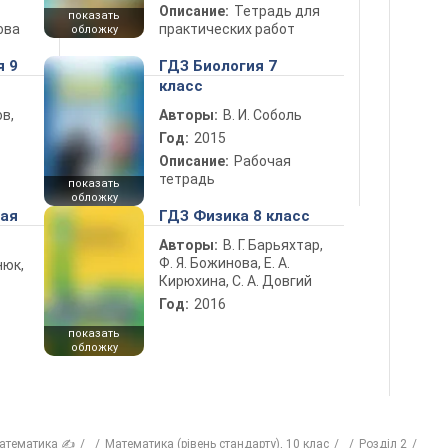
Описание:
Тетрадь для
показать
ова
практических работ
обложку
я 9
ГДЗ Биология 7
класс
в,
Авторы:
В. И. Соболь
Год:
2015
Описание:
Рабочая
тетрадь
показать
обложку
ная
ГДЗ Физика 8 класс
Авторы:
В. Г. Барьяхтар,
Ф. Я. Божинова, Е. А.
нюк,
Кирюхина, С. А. Довгий
Год:
2016
показать
обложку
атематика ✍
Математика (рівень стандарту), 10 клас
Розділ 2