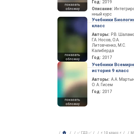
Год:
2019
показать
Описание:
Интегрир
обложку
нный курс
Учебники Биологи
класс
Авторы:
Р.В. Шаламо
Г.А. Носов, О.А.
Литовченко, М.С.
Калиберда
показать
Год:
2017
обложку
Учебники Всемир
история 9 класс
Авторы:
А.А. Марты
О. А. Гисем
Год:
2017
показать
обложку
✅ ГДЗ ✅
⚡ 10 класс ⚡
М