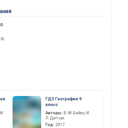
ания
10
 Ю.
ная
ГДЗ География 9
класс
 И.
Авторы:
В. М. Бойко, И.
Л. Дитчук
Год:
2017