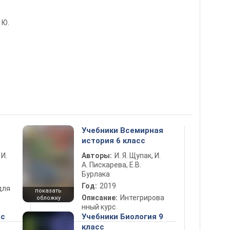
 Ю.
Учебники Всемирная
история 6 класс
 И.
Авторы:
И. Я. Щупак, И.
А. Пискарева, Е.В.
Бурлака
Год:
2019
для
показать
Описание:
Интегрирова
обложку
нный курс
сс
Учебники Биология 9
класс