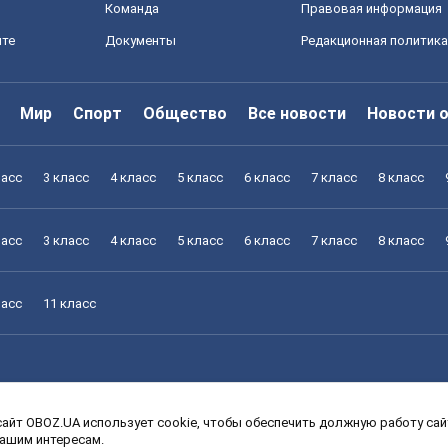
Команда
Правовая информация
йте
Документы
Редакционная политика
Мир
Спорт
Общество
Все новости
Новости 
ласс
3 класс
4 класс
5 класс
6 класс
7 класс
8 класс
ласс
3 класс
4 класс
5 класс
6 класс
7 класс
8 класс
ласс
11 класс
айт OBOZ.UA использует cookie, чтобы обеспечить должную работу сайт
ласс
3 класс
4 класс
5 класс
6 класс
7 класс
8 класс
вашим интересам.