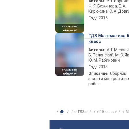
Авторы:
В. Г. Барьях
Ф. Я. Божинова, Е. А.
Кирюхина, С. А. Довг
Год:
2016
показать
обложку
ГДЗ Математика 
класс
Авторы:
А. Г. Мерзля
Б. Полонский, М. С. Як
Ю. М. Рабинович
Год:
2013
показать
Описание:
Сборник
обложку
задач и контрольны
работ
✅ ГДЗ ✅
⚡ 10 класс ⚡
М