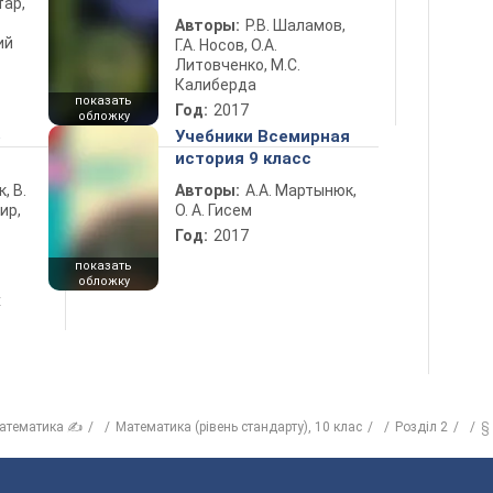
тар,
Авторы:
Р.В. Шаламов,
ий
Г.А. Носов, О.А.
Литовченко, М.С.
Калиберда
показать
Год:
2017
обложку
5
Учебники Всемирная
история 9 класс
к, В.
Авторы:
А.А. Мартынюк,
ир,
О. А. Гисем
Год:
2017
показать
обложку
х
атематика ✍
Математика (рівень стандарту), 10 клас
Розділ 2
§