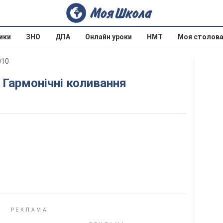
ики
ЗНО
ДПА
Онлайн уроки
НМТ
Моя столов
010
4. Гармонічні коливання