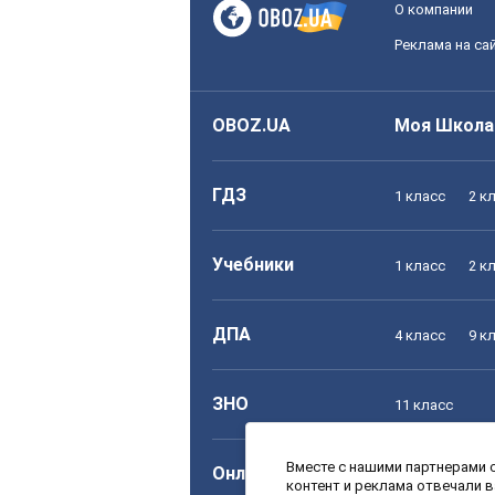
О компании
Реклама на са
OBOZ.UA
Моя Школа
ГДЗ
1 класс
2 к
Учебники
1 класс
2 к
ДПА
4 класс
9 к
ЗНО
11 класс
Вместе с нашими партнерами с
Онлайн уроки
1 класс
2 к
контент и реклама отвечали 