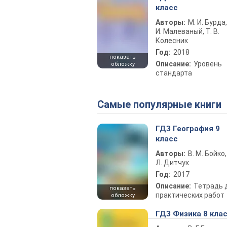
класс
Авторы:
М. И. Бурда,
И. Малеваный, Т. В.
Колесник
Год:
2018
показать
Описание:
Уровень
обложку
стандарта
Самые популярные книги
ГДЗ География 9
класс
Авторы:
В. М. Бойко,
Л. Дитчук
Год:
2017
Описание:
Тетрадь 
показать
практических работ
обложку
ГДЗ Физика 8 кла