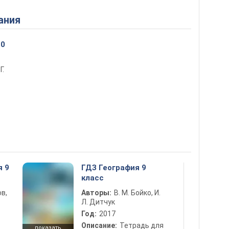
ания
10
Г.
я 9
ГДЗ География 9
класс
в,
Авторы:
В. М. Бойко, И.
Л. Дитчук
Год:
2017
Описание:
Тетрадь для
показать