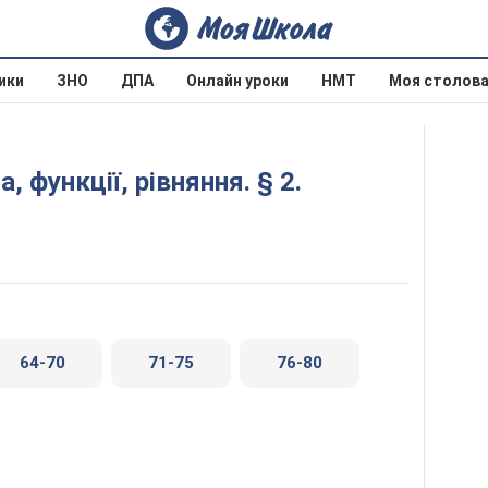
ики
ЗНО
ДПА
Онлайн уроки
НМТ
Моя столов
1
64-70
71-75
76-80