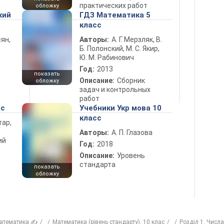
практических работ
обложку
кий
ГДЗ Математика 5
класс
ян,
Авторы:
А. Г. Мерзляк, В.
Б. Полонский, М. С. Якир,
Ю. М. Рабинович
Год:
2013
показать
Описание:
Сборник
обложку
задач и контрольных
работ
сс
Учебники Укр мова 10
класс
тар,
Авторы:
А. П. Глазова
ий
Год:
2018
Описание:
Уровень
стандарта
показать
обложку
атематика ✍
Математика (рівень стандарту), 10 клас
Розділ 1. Числа