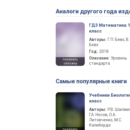
Аналоги другого года изд
ГДЗ Математика 
класс
Авторы:
Г. П. Бевз, В. 
Бевз
Год:
2018
Описание:
Уровень
показать
стандарта
обложку
Самые популярные книги
Учебники Биологи
класс
Авторы:
Р.В. Шаламо
Г.А. Носов, О.А.
Литовченко, М.С.
Калиберда
показать