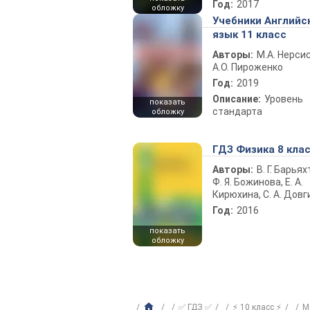
Год:
2017
обложку
Учебники Английс
язык 11 класс
Авторы:
М.А. Нерсис
А.О. Пироженко
Год:
2019
Описание:
Уровень
показать
стандарта
обложку
ГДЗ Физика 8 кла
Авторы:
В. Г. Барьях
Ф. Я. Божинова, Е. А.
Кирюхина, С. А. Довг
Год:
2016
показать
обложку
✅ ГДЗ ✅
⚡ 10 класс ⚡
М