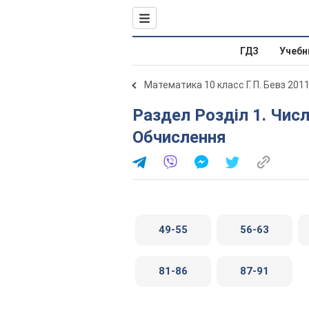
ГДЗ
Учебн
Математика 10 класс Г. П. Бевз 201
Раздел Розділ 1. Числа, функції, рівняння. § 2.
Обчислення
49-55
56-63
81-86
87-91