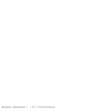
, функції, рівняння
§ 2. Обчислення