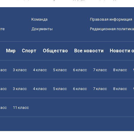
Команда
Правовая информация
йте
Документы
Редакционная политика
Мир
Спорт
Общество
Все новости
Новости 
ласс
3 класс
4 класс
5 класс
6 класс
7 класс
8 класс
ласс
3 класс
4 класс
5 класс
6 класс
7 класс
8 класс
ласс
11 класс