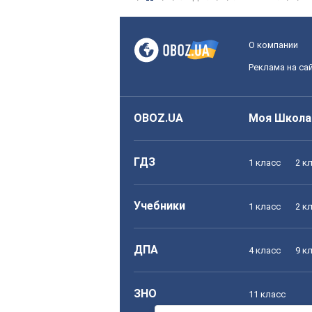
О компании
Реклама на са
OBOZ.UA
Моя Школа
ГДЗ
1 класс
2 к
Учебники
1 класс
2 к
ДПА
4 класс
9 к
ЗНО
11 класс