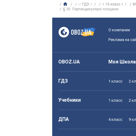
✅ ГДЗ ✅
⚡ 10 класс ⚡
М
§ 30. Перпендикулярні площини
О компании
Реклама на са
OBOZ.UA
Моя Школа
ГДЗ
1 класс
2 к
Учебники
1 класс
2 к
ДПА
4 класс
9 к