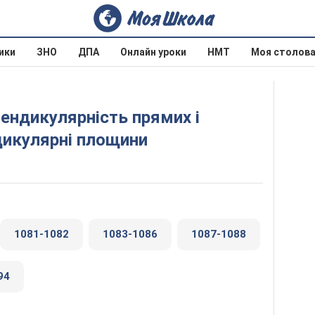
ики
ЗНО
ДПА
Онлайн уроки
НМТ
Моя столов
1
дикулярні площини
1081-1082
1083-1086
1087-1088
94