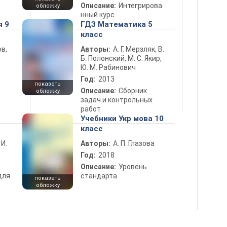
Описание:
Интегрирова
обложку
нный курс
я 9
ГДЗ Математика 5
класс
в,
Авторы:
А. Г. Мерзляк, В.
Б. Полонский, М. С. Якир,
Ю. М. Рабинович
Год:
2013
показать
Описание:
Сборник
обложку
задач и контрольных
работ
Учебники Укр мова 10
класс
 И.
Авторы:
А. П. Глазова
Год:
2018
Описание:
Уровень
для
стандарта
показать
обложку