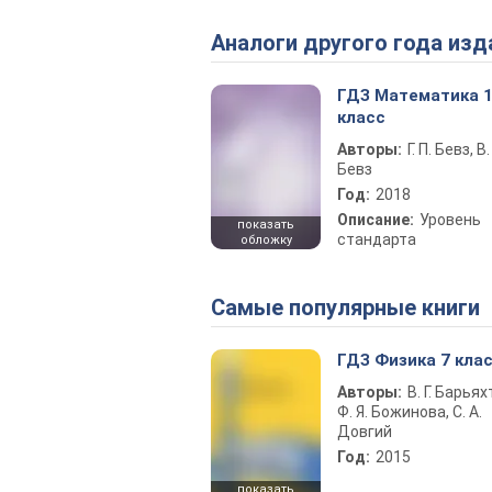
Аналоги другого года изд
ГДЗ Математика 
класс
Авторы:
Г. П. Бевз, В. 
Бевз
Год:
2018
Описание:
Уровень
показать
стандарта
обложку
Самые популярные книги
ГДЗ Физика 7 кла
Авторы:
В. Г. Барьях
Ф. Я. Божинова, С. А.
Довгий
Год:
2015
показать