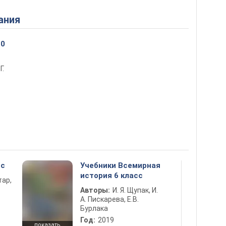
ания
10
Г.
сс
Учебники Всемирная
история 6 класс
тар,
Авторы:
И. Я. Щупак, И.
А. Пискарева, Е.В.
Бурлака
Год:
2019
показать