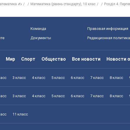
атематика ✍
Математика (рівень стандарту), 10 клас
Розділ 4. Перп
Команда
Правовая информация
йте
Документы
Редакционная политика
Мир
Спорт
Общество
Все новости
Новости 
ласс
3 класс
4 класс
5 класс
6 класс
7 класс
8 класс
ласс
3 класс
4 класс
5 класс
6 класс
7 класс
8 класс
ласс
11 класс