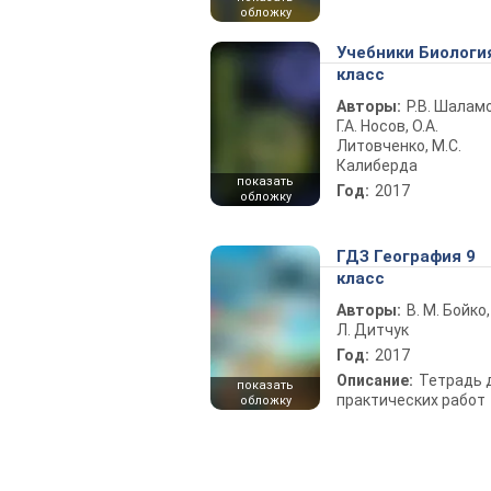
обложку
Учебники Биологи
класс
Авторы:
Р.В. Шаламо
Г.А. Носов, О.А.
Литовченко, М.С.
Калиберда
показать
Год:
2017
обложку
ГДЗ География 9
класс
Авторы:
В. М. Бойко,
Л. Дитчук
Год:
2017
Описание:
Тетрадь 
показать
практических работ
обложку