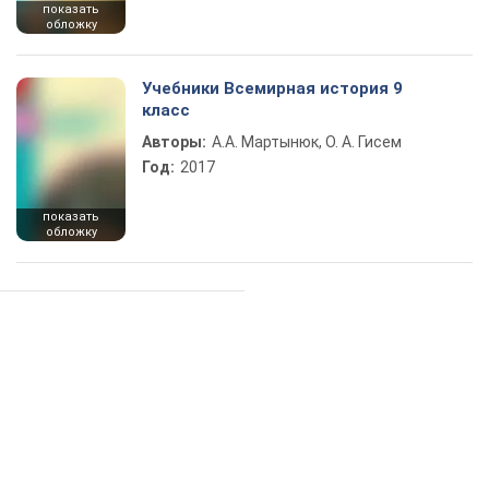
показать
обложку
Учебники Всемирная история 9
класс
Авторы:
А.А. Мартынюк, О. А. Гисем
Год:
2017
показать
обложку