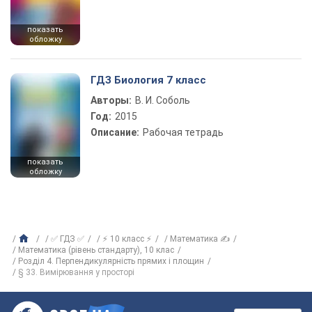
показать
обложку
ГДЗ Биология 7 класс
Авторы:
В. И. Соболь
Год:
2015
Описание:
Рабочая тетрадь
показать
обложку
✅ ГДЗ ✅
⚡ 10 класс ⚡
Математика ✍
Математика (рівень стандарту), 10 клас
Розділ 4. Перпендикулярність прямих і площин
§ 33. Вимірювання у просторі