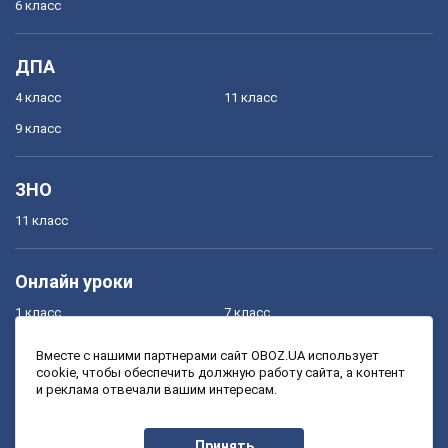
6 класс
ДПА
4 класс
11 класс
9 класс
ЗНО
11 класс
Онлайн уроки
1 класс
7 класс
2 класс
8 класс
Вместе с нашими партнерами сайт OBOZ.UA использует
cookie, чтобы обеспечить должную работу сайта, а контент
3 класс
9 класс
и реклама отвечали вашим интересам.
4 класс
10 класс
5 класс
11 класс
Принять