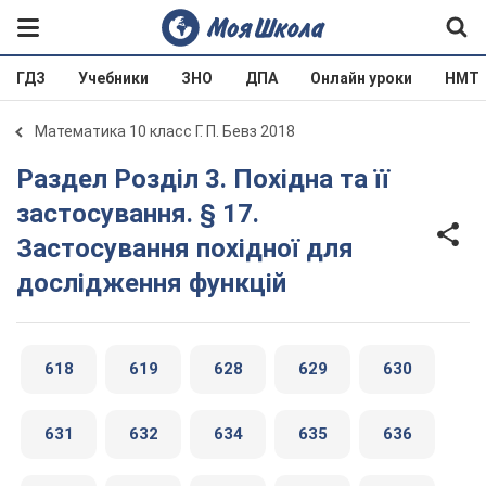
ГДЗ
Учебники
ЗНО
ДПА
Онлайн уроки
НМТ
Математика 10 класс Г. П. Бевз 2018
Раздел Розділ 3. Похідна та її
застосування. § 17.
Застосування похідної для
дослідження функцій
618
619
628
629
630
631
632
634
635
636