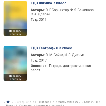
ГДЗ Физика 7 класс
Авторы:
В. Г. Барьяхтар, Ф. Я. Божинова,
С. А. Довгий
Год:
2015
показать
обложку
ГДЗ География 9 класс
Авторы:
В. М. Бойко, И. Л. Дитчук
Год:
2017
Описание:
Тетрадь для практических
работ
показать
обложку
✅ ГДЗ ✅
⚡ 10 класс ⚡
Математика ✍
Бевз 2018
Розділ 6. Координати і вектори у просторі