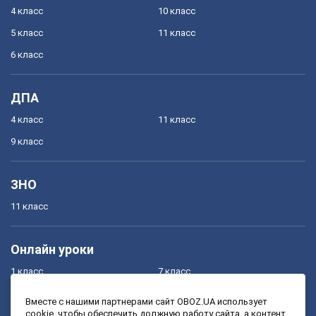
4 класс
10 класс
5 класс
11 класс
6 класс
ДПА
4 класс
11 класс
9 класс
ЗНО
11 класс
Онлайн уроки
1 класс
7 класс
2 класс
8 класс
Вместе с нашими партнерами сайт OBOZ.UA использует
cookie, чтобы обеспечить должную работу сайта, а контент
3 класс
9 класс