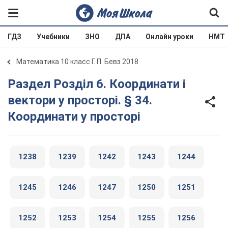
ГДЗ
Учебники
ЗНО
ДПА
Онлайн уроки
НМТ
Математика 10 класс Г. П. Бевз 2018
Раздел Розділ 6. Координати і
вектори у просторі. § 34.
Координати у просторі
1238
1239
1242
1243
1244
1245
1246
1247
1250
1251
1252
1253
1254
1255
1256