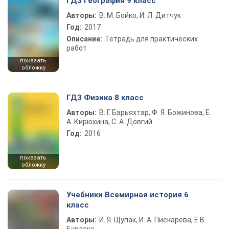
ГДЗ География 9 класс
Авторы:
В. М. Бойко, И. Л. Дитчук
Год:
2017
Описание:
Тетрадь для практических
работ
показать
обложку
ГДЗ Физика 8 класс
Авторы:
В. Г. Барьяхтар, Ф. Я. Божинова, Е.
А. Кирюхина, С. А. Довгий
Год:
2016
показать
обложку
Учебники Всемирная история 6
класс
Авторы:
И. Я. Щупак, И. А. Пискарева, Е.В.