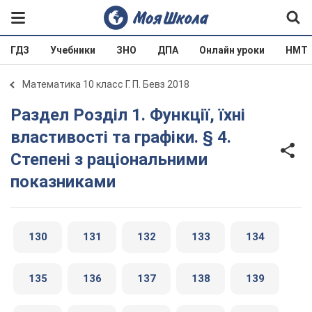
ГДЗ
Учебники
ЗНО
ДПА
Онлайн уроки
НМТ
Математика 10 класс Г. П. Бевз 2018
Раздел Розділ 1. Функції, їхні
властивості та графіки. § 4.
Степені з раціональними
показниками
130
131
132
133
134
135
136
137
138
139