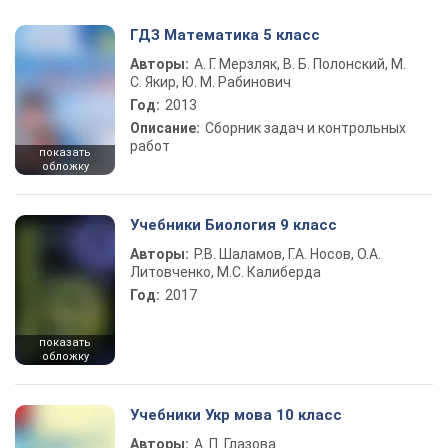
ГДЗ Математика 5 класс
Авторы:
А. Г. Мерзляк, В. Б. Полонский, М.
С. Якир, Ю. М. Рабинович
Год:
2013
Описание:
Сборник задач и контрольных
работ
показать
обложку
Учебники Биология 9 класс
Авторы:
Р.В. Шаламов, Г.А. Носов, О.А.
Литовченко, М.С. Калиберда
Год:
2017
показать
обложку
Учебники Укр мова 10 класс
Авторы:
А. П. Глазова