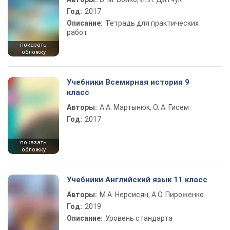
Год:
2017
Описание:
Тетрадь для практических
работ
показать
обложку
Учебники Всемирная история 9
класс
Авторы:
А.А. Мартынюк, О. А. Гисем
Год:
2017
показать
обложку
Учебники Английский язык 11 класс
Авторы:
М.А. Нерсисян, А.О. Пироженко
Год:
2019
Описание:
Уровень стандарта