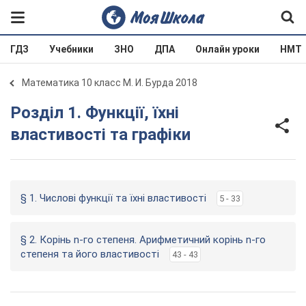
ГДЗ
Учебники
ЗНО
ДПА
Онлайн уроки
НМТ
Математика 10 класс М. И. Бурда 2018
Розділ 1. Функції, їхні
властивості та графіки
§ 1. Числові функції та їхні властивості
5 - 33
§ 2. Корінь n-го степеня. Арифметичний корінь n-го
степеня та його властивості
43 - 43