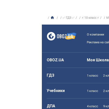
✅ ГДЗ ✅
⚡ 10 класс ⚡
М
О компании
Реклама на са
OBOZ.UA
Моя Школа
ГДЗ
1 класс
2 к
Учебники
1 класс
2 к
ДПА
4 класс
9 к