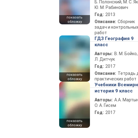
Б. Полонский, М. С. Як
Ю. М. Рабинович
Год:
2013
показать
Описание:
Сборник
обложку
задач и контрольны
работ
ГДЗ География 9
класс
Авторы:
В. М. Бойко,
Л. Дитчук
Год:
2017
Описание:
Тетрадь 
показать
практических работ
обложку
Учебники Всемир
история 9 класс
Авторы:
А.А. Марты
О. А. Гисем
Год:
2017
показать
обложку