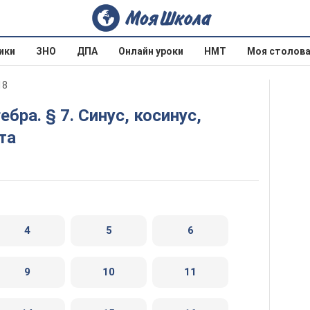
ики
ЗНО
ДПА
Онлайн уроки
НМТ
Моя столов
18
та
4
5
6
9
10
11