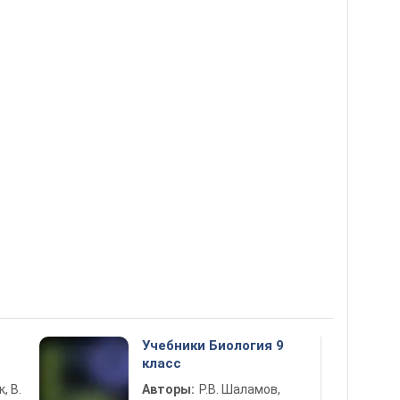
5
Учебники Биология 9
класс
к, В.
Авторы:
Р.В. Шаламов,