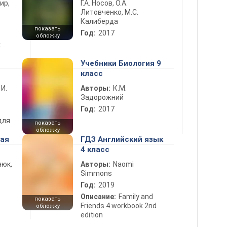
ир,
Г.А. Носов, О.А.
Литовченко, М.С.
Калиберда
показать
Год:
2017
обложку
х
Учебники Биология 9
класс
 И.
Авторы:
К.М.
Задорожний
Год:
2017
для
показать
обложку
ная
ГДЗ Английский язык
4 класс
нюк,
Авторы:
Naomi
Simmons
Год:
2019
Описание:
Family and
показать
Friends 4 workbook 2nd
обложку
edition