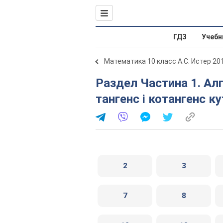
ГДЗ
Учебн
Математика 10 класс А.С. Истер 20
Раздел Частина 1. Алгебра. § 7. Синус, косинус,
тангенс і котангенс ку
2
3
7
8