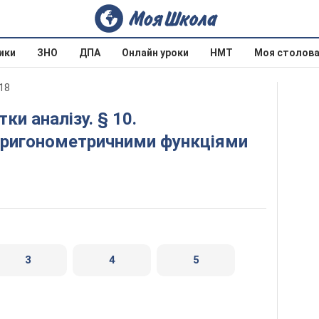
ики
ЗНО
ДПА
Онлайн уроки
НМТ
Моя столов
18
тригонометричними функціями
3
4
5