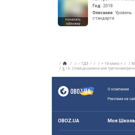
Год:
2018
Описание:
Уровень
стандарта
показать
обложку
✅ ГДЗ ✅
⚡ 10 класс ⚡
М
§ 10. Співвідношення між тригонометрич
О компании
Реклама на са
OBOZ.UA
Моя Школа