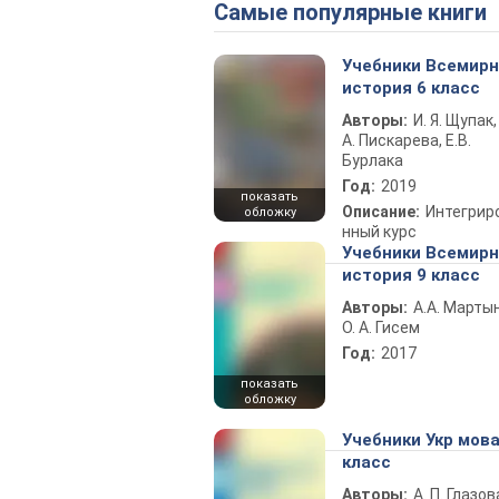
Самые популярные книги
Учебники Всемир
история 6 класс
Авторы:
И. Я. Щупак,
А. Пискарева, Е.В.
Бурлака
Год:
2019
показать
Описание:
Интегрир
обложку
нный курс
Учебники Всемир
история 9 класс
Авторы:
А.А. Марты
О. А. Гисем
Год:
2017
показать
обложку
Учебники Укр мова
класс
Авторы:
А. П. Глазов