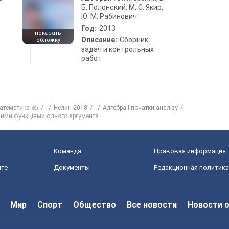
Б. Полонский, М. С. Якир,
Ю. М. Рабинович
Год:
2013
показать
Описание:
Сборник
обложку
задач и контрольных
работ
атематика ✍
Нелин 2018
Алгебра і початки аналізу
ними функціями одного аргумента
Команда
Правовая информация
йте
Документы
Редакционная политика
Мир
Спорт
Общество
Все новости
Новости 