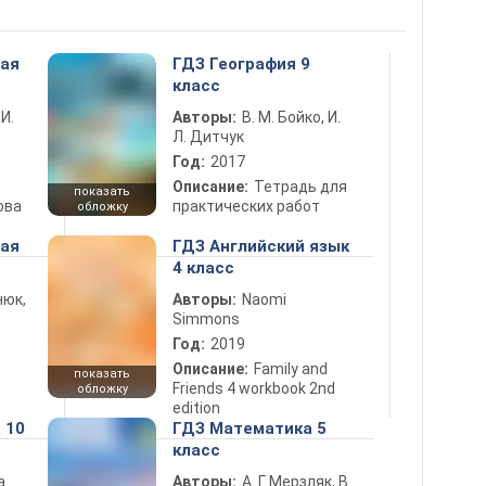
ная
ГДЗ География 9
класс
 И.
Авторы:
В. М. Бойко, И.
Л. Дитчук
Год:
2017
Описание:
Тетрадь для
показать
ова
практических работ
обложку
ная
ГДЗ Английский язык
4 класс
нюк,
Авторы:
Naomi
Simmons
Год:
2019
Описание:
Family and
показать
Friends 4 workbook 2nd
обложку
edition
 10
ГДЗ Математика 5
класс
а
Авторы:
А. Г. Мерзляк, В.