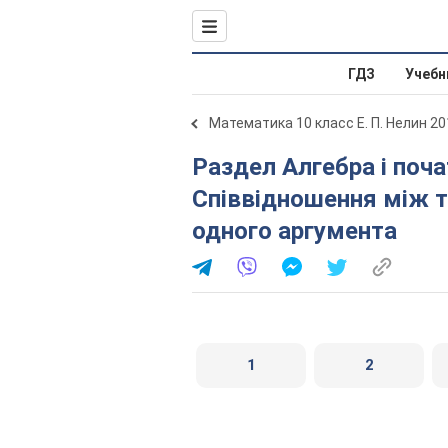
ГДЗ
Учебн
Математика 10 класс Е. П. Нелин 20
Раздел Алгебра і початки аналізу. § 10.
Співвідношення між 
одного аргумента
1
2