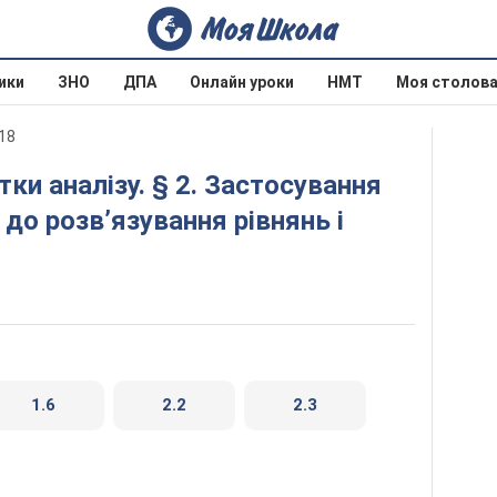
ики
ЗНО
ДПА
Онлайн уроки
НМТ
Моя столов
18
до розв’язування рівнянь і
1.6
2.2
2.3