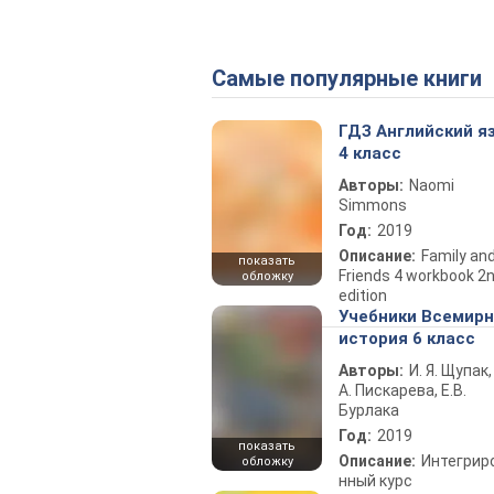
Самые популярные книги
ГДЗ Английский я
4 класс
Авторы:
Naomi
Simmons
Год:
2019
Описание:
Family an
показать
Friends 4 workbook 2
обложку
edition
Учебники Всемир
история 6 класс
Авторы:
И. Я. Щупак,
А. Пискарева, Е.В.
Бурлака
Год:
2019
показать
Описание:
Интегрир
обложку
нный курс