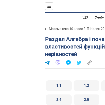
ГДЗ
Учебн
Математика 10 класс Е. П. Нелин 20
Раздел Алгебра і початки аналізу. § 2. Застосування
властивостей функцій 
нерівностей
1.1
1.2
2.4
2.5