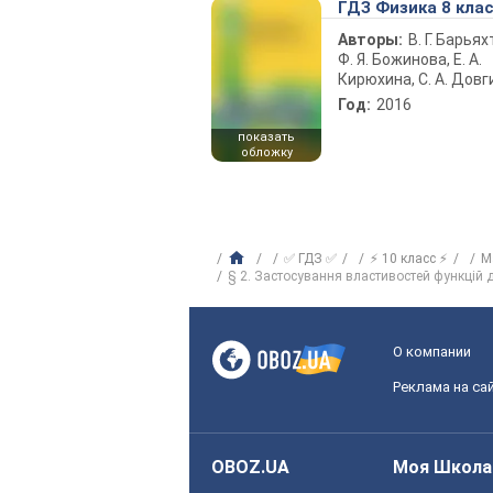
ГДЗ Физика 8 кла
Авторы:
В. Г. Барьях
Ф. Я. Божинова, Е. А.
Кирюхина, С. А. Довг
Год:
2016
показать
обложку
✅ ГДЗ ✅
⚡ 10 класс ⚡
М
§ 2. Застосування властивостей функцій д
О компании
Реклама на са
OBOZ.UA
Моя Школа