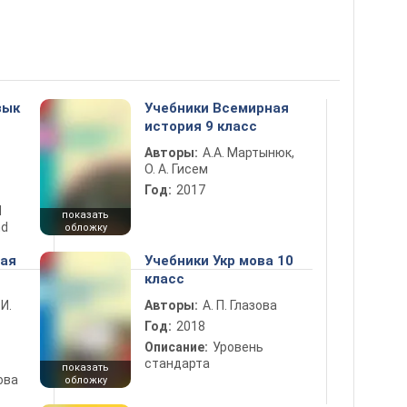
зык
Учебники Всемирная
история 9 класс
Авторы:
А.А. Мартынюк,
О. А. Гисем
Год:
2017
d
показать
nd
обложку
ная
Учебники Укр мова 10
класс
 И.
Авторы:
А. П. Глазова
Год:
2018
Описание:
Уровень
стандарта
показать
ова
обложку