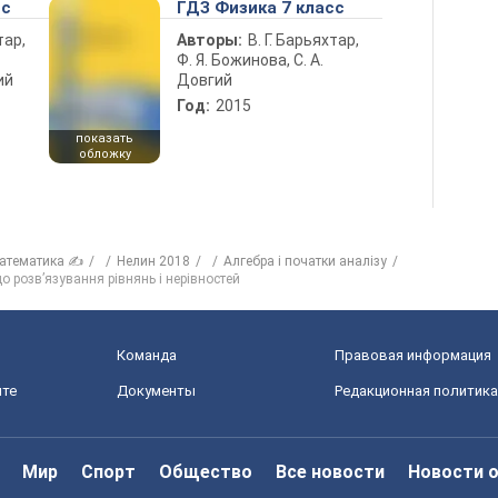
сс
ГДЗ Физика 7 класс
тар,
Авторы:
В. Г. Барьяхтар,
Ф. Я. Божинова, С. А.
ий
Довгий
Год:
2015
показать
обложку
атематика ✍
Нелин 2018
Алгебра і початки аналізу
о розв’язування рівнянь і нерівностей
Команда
Правовая информация
йте
Документы
Редакционная политика
Мир
Спорт
Общество
Все новости
Новости 