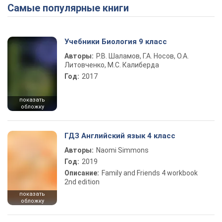
Самые популярные книги
Play Video
Учебники Биология 9 класс
Авторы:
Р.В. Шаламов, Г.А. Носов, О.А.
Литовченко, М.С. Калиберда
Год:
2017
показать
обложку
ГДЗ Английский язык 4 класс
Авторы:
Naomi Simmons
Год:
2019
Описание:
Family and Friends 4 workbook
2nd edition
показать
обложку