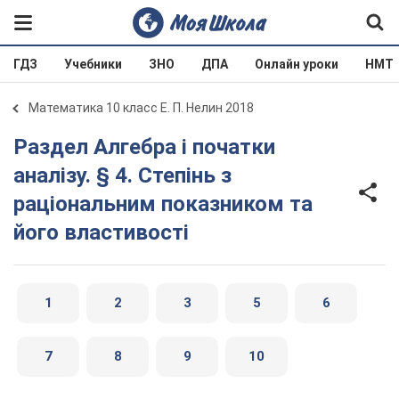
ГДЗ
Учебники
ЗНО
ДПА
Онлайн уроки
НМТ
Математика 10 класс Е. П. Нелин 2018
Раздел Алгебра і початки
аналізу. § 4. Степінь з
раціональним показником та
його властивості
1
2
3
5
6
7
8
9
10