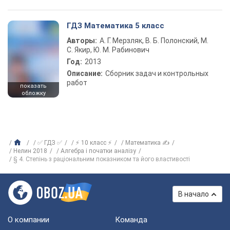
ГДЗ Математика 5 класс
Авторы:
А. Г. Мерзляк, В. Б. Полонский, М.
С. Якир, Ю. М. Рабинович
Год:
2013
Описание:
Сборник задач и контрольных
работ
показать
обложку
✅ ГДЗ ✅
⚡ 10 класс ⚡
Математика ✍
Нелин 2018
Алгебра і початки аналізу
§ 4. Степінь з раціональним показником та його властивості
В начало
О компании
Команда