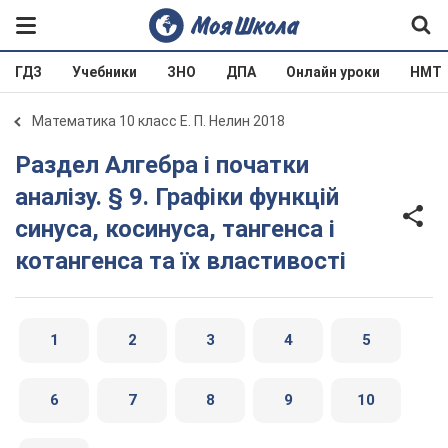
ГДЗ
Учебники
ЗНО
ДПА
Онлайн уроки
НМТ
Математика 10 класс Е. П. Нелин 2018
Раздел Алгебра і початки
аналізу. § 9. Графіки функцій
синуса, косинуса, тангенса і
котангенса та їх властивості
1
2
3
4
5
6
7
8
9
10