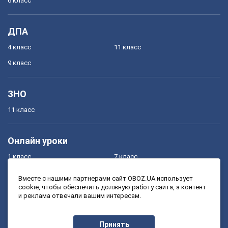
6 класс
ДПА
4 класс
11 класс
9 класс
ЗНО
11 класс
Онлайн уроки
1 класс
7 класс
2 класс
8 класс
Вместе с нашими партнерами сайт OBOZ.UA использует
cookie, чтобы обеспечить должную работу сайта, а контент
3 класс
9 класс
и реклама отвечали вашим интересам.
4 класс
10 класс
5 класс
11 класс
Принять