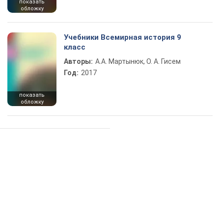
показать
обложку
Учебники Всемирная история 9
класс
Авторы:
А.А. Мартынюк, О. А. Гисем
Год:
2017
показать
обложку