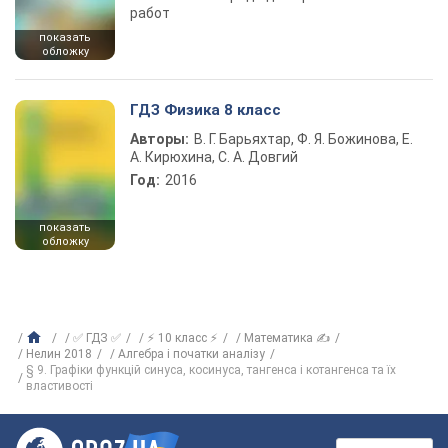
работ
показать
обложку
ГДЗ Физика 8 класс
Авторы:
В. Г. Барьяхтар, Ф. Я. Божинова, Е.
А. Кирюхина, С. А. Довгий
Год:
2016
показать
обложку
✅ ГДЗ ✅
⚡ 10 класс ⚡
Математика ✍
Нелин 2018
Алгебра і початки аналізу
§ 9. Графіки функцій синуса, косинуса, тангенса і котангенса та їх
властивості