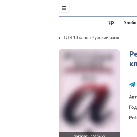
ГДЗ
Учебн
ГДЗ 10 класс Русский язык
Р
кл
Ав
Го
Рей
показать обложку