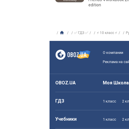
edition
✅ ГДЗ ✅
⚡ 10 класс ⚡
Р
О компании
Реклама на са
OBOZ.UA
Моя Школа
ГДЗ
1 класс
2 к
Учебники
1 класс
2 к