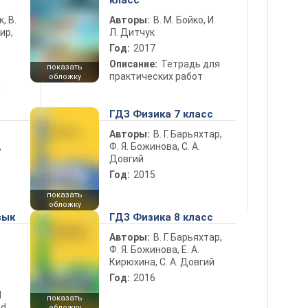
класс
к, В.
Авторы:
В. М. Бойко, И.
ир,
Л. Дитчук
Год:
2017
Описание:
Тетрадь для
показать
практических работ
обложку
х
ГДЗ Физика 7 класс
Авторы:
В. Г. Барьяхтар,
Ф. Я. Божинова, С. А.
ь
Довгий
Год:
2015
показать
обложку
зык
ГДЗ Физика 8 класс
Авторы:
В. Г. Барьяхтар,
Ф. Я. Божинова, Е. А.
Кирюхина, С. А. Довгий
Год:
2016
d
показать
nd
обложку