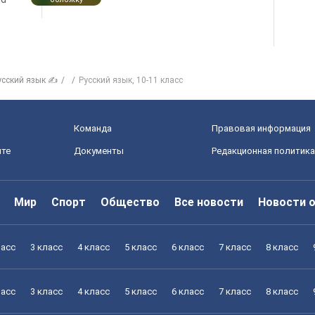
усский язык ✍
Русский язык, 10-11 класс
Команда
Правовая информация
йте
Документы
Редакционная политика
Мир
Спорт
Общество
Все новости
Новости 
ласс
3 класс
4 класс
5 класс
6 класс
7 класс
8 класс
ласс
3 класс
4 класс
5 класс
6 класс
7 класс
8 класс