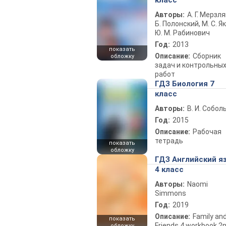
класс
Авторы:
А. Г. Мерзля
Б. Полонский, М. С. Як
Ю. М. Рабинович
Год:
2013
показать
Описание:
Сборник
обложку
задач и контрольны
работ
ГДЗ Биология 7
класс
Авторы:
В. И. Собол
Год:
2015
Описание:
Рабочая
тетрадь
показать
обложку
ГДЗ Английский я
4 класс
Авторы:
Naomi
Simmons
Год:
2019
Описание:
Family an
показать
Friends 4 workbook 2
обложку