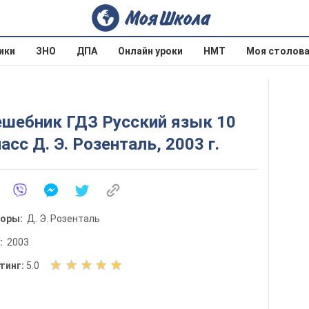
ики
ЗНО
ДПА
Онлайн уроки
НМТ
Моя столов
ешебник ГДЗ Русский язык 10
асс Д. Э. Розенталь, 2003 г.
торы:
Д. Э. Розенталь
д:
2003
О
тинг:
5.0
ц
е