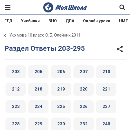
ГДЗ
Учебники
ЗНО
ДПА
Онлайн уроки
НМТ
Укр мова 10 класс О. Б. Олейник 2011
Раздел Ответы 203-295
203
205
206
207
210
212
218
219
220
221
223
224
225
226
227
228
229
230
232
240