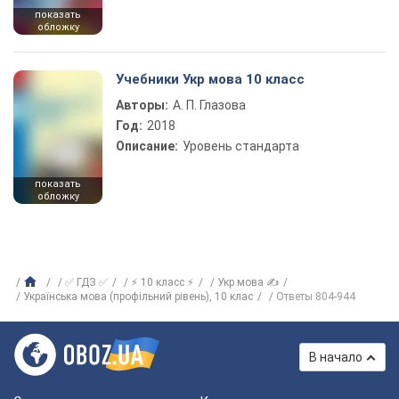
показать
обложку
Учебники Укр мова 10 класс
Авторы:
А. П. Глазова
Год:
2018
Описание:
Уровень стандарта
показать
обложку
✅ ГДЗ ✅
⚡ 10 класс ⚡
Укр мова ✍
Українська мова (профільний рівень), 10 клас
Ответы 804-944
В начало