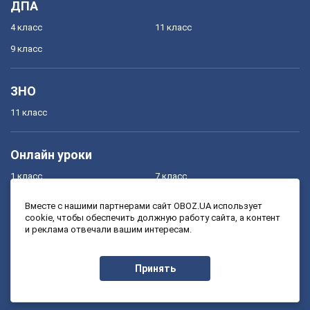
ДПА
4 класс
11 класс
9 класс
ЗНО
11 класс
Онлайн уроки
1 класс
7 класс
2 класс
8 класс
Вместе с нашими партнерами сайт OBOZ.UA использует
cookie, чтобы обеспечить должную работу сайта, а контент
3 класс
9 класс
и реклама отвечали вашим интересам.
4 класс
10 класс
5 класс
11 класс
Принять
6 класс