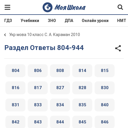
ГДЗ
Учебники
ЗНО
ДПА
Онлайн уроки
НМТ
Укр мова 10 класс С. А. Караман 2010
Раздел Ответы 804-944
804
806
808
814
815
816
817
827
828
830
831
833
834
835
840
842
843
844
845
846