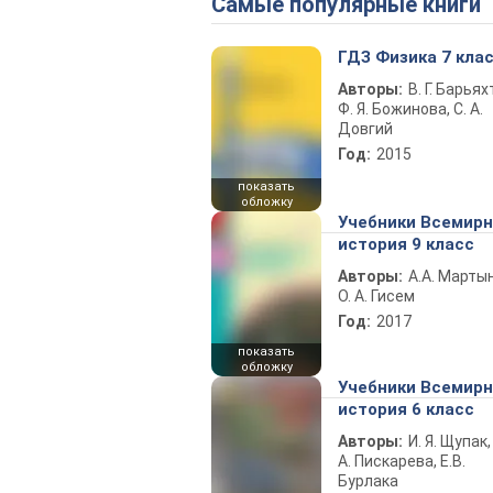
Самые популярные книги
ГДЗ Физика 7 кла
Авторы:
В. Г. Барьях
Ф. Я. Божинова, С. А.
Довгий
Год:
2015
показать
обложку
Учебники Всемир
история 9 класс
Авторы:
А.А. Марты
О. А. Гисем
Год:
2017
показать
обложку
Учебники Всемир
история 6 класс
Авторы:
И. Я. Щупак,
А. Пискарева, Е.В.
Бурлака