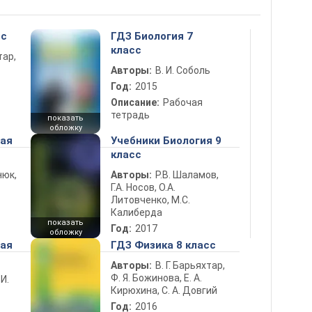
сс
ГДЗ Биология 7
класс
тар,
Авторы:
В. И. Соболь
Год:
2015
Описание:
Рабочая
тетрадь
показать
обложку
ная
Учебники Биология 9
класс
нюк,
Авторы:
Р.В. Шаламов,
Г.А. Носов, О.А.
Литовченко, М.С.
Калиберда
показать
Год:
2017
обложку
ная
ГДЗ Физика 8 класс
Авторы:
В. Г. Барьяхтар,
Ф. Я. Божинова, Е. А.
 И.
Кирюхина, С. А. Довгий
Год:
2016