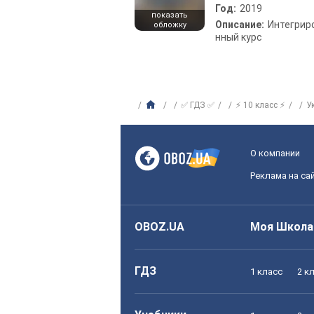
Год:
2019
показать
Описание:
Интегрир
обложку
нный курс
✅ ГДЗ ✅
⚡ 10 класс ⚡
У
О компании
Реклама на са
OBOZ.UA
Моя Школа
ГДЗ
1 класс
2 к