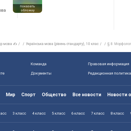
показать
ова
обложку
кр мова ✍
Українська мова (рівень стандарту), 10 клас
§ 8. Морфоло
Команда
Правовая информация
йте
Документы
Редакционная политика
Мир
Спорт
Общество
Все новости
Новости 
ласс
3 класс
4 класс
5 класс
6 класс
7 класс
8 класс