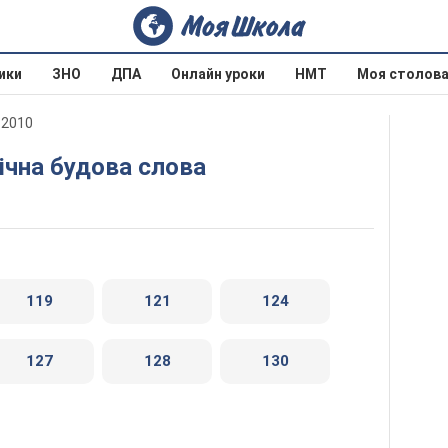
ики
ЗНО
ДПА
Онлайн уроки
НМТ
Моя столов
 2010
гічна будова слова
119
121
124
127
128
130